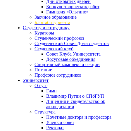
Дни открытых дверей
Конкурс творческих работ
Гимназия «Ольгино»
Заочное образование
Блог абитуриента
Студенту и сотруднику
Кураторы
Студенческий профсоюз
Студенческий Совет Дома студентов
Студенческий клуб
Совет Клуба Университета
Досуговые объединения
Спортивный комплекс и секции
Питание
Профсоюз сотрудников
Университет
О вузе
Гимн
Владимир Путин о СПбГУП
Лицензия и свидетельство об
аккредитации
Структура
Почетные доктора и профессора
Ученый совет
Ректорат