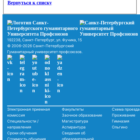
Вернуться к списку
192238, Санкт-Петербург, ул. Фучика, 15
© 2006–2026 Санкт-Петербургский
Гуманитарный университет профсоюзов.
Электронная приемная
Факультеты
Схема проезда
комиссия
Заочное образование
Проживание
Специальности /
Магистратура
Гимназия
направления
Аспирантура
Ольгино
Сроки обучения
Сведения об
Стоимость обучения
образовательной