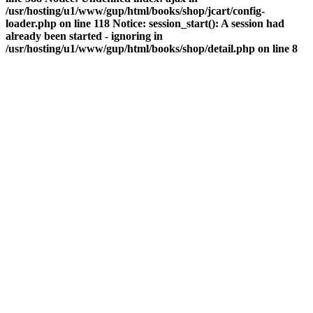
/usr/hosting/u1/www/gup/html/books/shop/jcart/config-
loader.php on line 118 Notice: session_start(): A session had
already been started - ignoring in
/usr/hosting/u1/www/gup/html/books/shop/detail.php on line 8