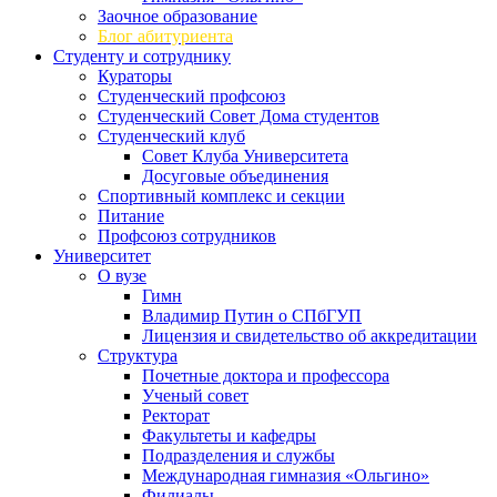
Заочное образование
Блог абитуриента
Студенту и сотруднику
Кураторы
Студенческий профсоюз
Студенческий Совет Дома студентов
Студенческий клуб
Совет Клуба Университета
Досуговые объединения
Спортивный комплекс и секции
Питание
Профсоюз сотрудников
Университет
О вузе
Гимн
Владимир Путин о СПбГУП
Лицензия и свидетельство об аккредитации
Структура
Почетные доктора и профессора
Ученый совет
Ректорат
Факультеты и кафедры
Подразделения и службы
Международная гимназия «Ольгино»
Филиалы