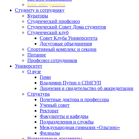
Блог абитуриента
Студенту и сотруднику
Кураторы
Студенческий профсоюз
Студенческий Совет Дома студентов
Студенческий клуб
Совет Клуба Университета
Досуговые объединения
Спортивный комплекс и секции
Питание
Профсоюз сотрудников
Университет
О вузе
Гимн
Владимир Путин о СПбГУП
Лицензия и свидетельство об аккредитации
Структура
Почетные доктора и профессора
Ученый совет
Ректорат
Факультеты и кафедры
Подразделения и службы
Международная гимназия «Ольгино»
Филиалы
Нормативные документы