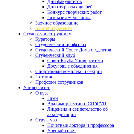
Дни факультетов
Дни открытых дверей
Конкурс творческих работ
Гимназия «Ольгино»
Заочное образование
Блог абитуриента
Студенту и сотруднику
Кураторы
Студенческий профсоюз
Студенческий Совет Дома студентов
Студенческий клуб
Совет Клуба Университета
Досуговые объединения
Спортивный комплекс и секции
Питание
Профсоюз сотрудников
Университет
О вузе
Гимн
Владимир Путин о СПбГУП
Лицензия и свидетельство об
аккредитации
Структура
Почетные доктора и профессора
Ученый совет