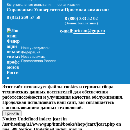
Вступительные испытания
организации
Справочная Университета:
Приемная комиссия:
8 (812) 269-57-58
8 (800) 333 52 02
(Звонок бесплатный)
pricom@gup.ru
e-mail:
Наш учредитель:
Федерация
Независимых
Профсоюзов России
Этот сайт использует файлы cookies и сервисы сбора
технических данных посетителей для обеспечения
работоспособности и улучшения качества обслуживания.
Продолжая использовать наш сайт, вы соглашаетесь
с использованием данных технологий.
Принять
Notice: Undefined index: jcart in
/usr/hosting/u1/www/gup/html/books/shop/jcart/jcart.php on
line 588 Notice: Undefined index: ajax in