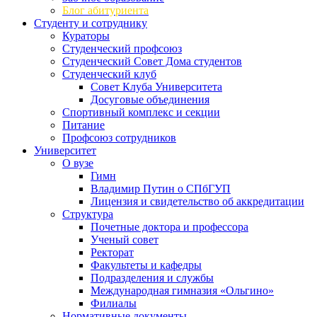
Блог абитуриента
Студенту и сотруднику
Кураторы
Студенческий профсоюз
Студенческий Совет Дома студентов
Студенческий клуб
Совет Клуба Университета
Досуговые объединения
Спортивный комплекс и секции
Питание
Профсоюз сотрудников
Университет
О вузе
Гимн
Владимир Путин о СПбГУП
Лицензия и свидетельство об аккредитации
Структура
Почетные доктора и профессора
Ученый совет
Ректорат
Факультеты и кафедры
Подразделения и службы
Международная гимназия «Ольгино»
Филиалы
Нормативные документы