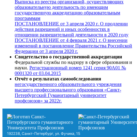
Выписка из реестра организаций, осуществляющих
образовательную деятельность по имеющим
государственную аккредитацию образовательным
программам
ПОСТАНОВЛЕНИЕ от 3 апреля 2020 г. О продлении
действия разрешений и иных особенностях в
отношении разрешительной деятельности в 2020 году
ПОСТАНОВЛЕНИЕ от 4 февраля 2021 г. О внесении
изменений в постановление Правительства Российской
Федерации от 3 апреля 2020 г.
Свидетельство о государственной аккредитации
Федеральной службы по надзору в сфере образования и
науки.
Регистрационный номер 1241 серия 90А01 №
0001320 от 03.04.2015
Отчёт о результатах самообследования
негосударственного образовательного учреждения
высшего профессионального образования «Санкт-
Петербургский Гуманитарный университет
профсоюзов» за 2022г.
192238, Санкт-Петербург, ул. Фучика, 15