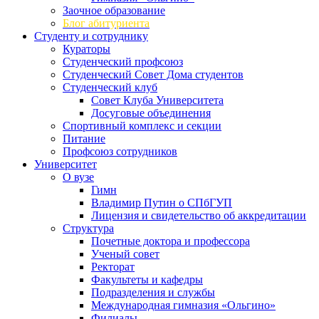
Заочное образование
Блог абитуриента
Студенту и сотруднику
Кураторы
Студенческий профсоюз
Студенческий Совет Дома студентов
Студенческий клуб
Совет Клуба Университета
Досуговые объединения
Спортивный комплекс и секции
Питание
Профсоюз сотрудников
Университет
О вузе
Гимн
Владимир Путин о СПбГУП
Лицензия и свидетельство об аккредитации
Структура
Почетные доктора и профессора
Ученый совет
Ректорат
Факультеты и кафедры
Подразделения и службы
Международная гимназия «Ольгино»
Филиалы