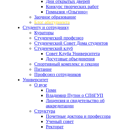
Дни открытых дверей
Конкурс творческих работ
Гимназия «Ольгино»
Заочное образование
Блог абитуриента
Студенту и сотруднику
Кураторы
Студенческий профсоюз
Студенческий Совет Дома студентов
Студенческий клуб
Совет Клуба Университета
Досуговые объединения
Спортивный комплекс и секции
Питание
Профсоюз сотрудников
Университет
О вузе
Гимн
Владимир Путин о СПбГУП
Лицензия и свидетельство об
аккредитации
Структура
Почетные доктора и профессора
Ученый совет
Ректорат