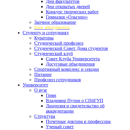
Дни факультетов
Дни открытых дверей
Конкурс творческих работ
Гимназия «Ольгино»
Заочное образование
Блог абитуриента
Студенту и сотруднику
Кураторы
Студенческий профсоюз
Студенческий Совет Дома студентов
Студенческий клуб
Совет Клуба Университета
Досуговые объединения
Спортивный комплекс и секции
Питание
Профсоюз сотрудников
Университет
О вузе
Гимн
Владимир Путин о СПбГУП
Лицензия и свидетельство об
аккредитации
Структура
Почетные доктора и профессора
Ученый совет