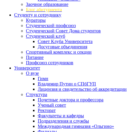
Заочное образование
Блог абитуриента
Студенту и сотруднику
Кураторы
Студенческий профсоюз
Студенческий Совет Дома студентов
Студенческий клуб
Совет Клуба Университета
Досуговые объединения
Спортивный комплекс и секции
Питание
Профсоюз сотрудников
Университет
О вузе
Гимн
Владимир Путин о СПбГУП
Лицензия и свидетельство об аккредитации
Структура
Почетные доктора и профессора
Ученый совет
Ректорат
Факультеты и кафедры
Подразделения и службы
Международная гимназия «Ольгино»
Филиалы