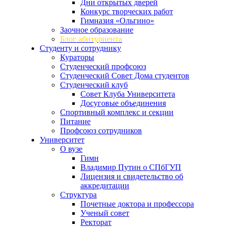
Дни открытых дверей
Конкурс творческих работ
Гимназия «Ольгино»
Заочное образование
Блог абитуриента
Студенту и сотруднику
Кураторы
Студенческий профсоюз
Студенческий Совет Дома студентов
Студенческий клуб
Совет Клуба Университета
Досуговые объединения
Спортивный комплекс и секции
Питание
Профсоюз сотрудников
Университет
О вузе
Гимн
Владимир Путин о СПбГУП
Лицензия и свидетельство об
аккредитации
Структура
Почетные доктора и профессора
Ученый совет
Ректорат