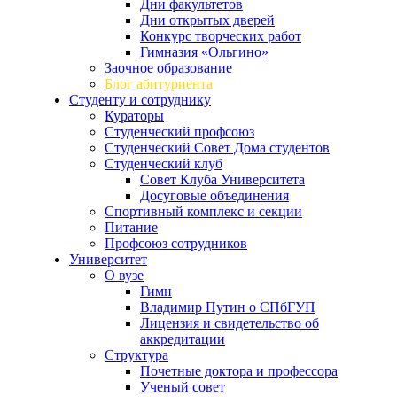
Дни факультетов
Дни открытых дверей
Конкурс творческих работ
Гимназия «Ольгино»
Заочное образование
Блог абитуриента
Студенту и сотруднику
Кураторы
Студенческий профсоюз
Студенческий Совет Дома студентов
Студенческий клуб
Совет Клуба Университета
Досуговые объединения
Спортивный комплекс и секции
Питание
Профсоюз сотрудников
Университет
О вузе
Гимн
Владимир Путин о СПбГУП
Лицензия и свидетельство об
аккредитации
Структура
Почетные доктора и профессора
Ученый совет