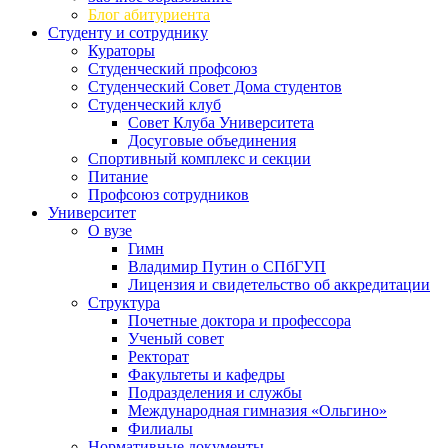
Блог абитуриента
Студенту и сотруднику
Кураторы
Студенческий профсоюз
Студенческий Совет Дома студентов
Студенческий клуб
Совет Клуба Университета
Досуговые объединения
Спортивный комплекс и секции
Питание
Профсоюз сотрудников
Университет
О вузе
Гимн
Владимир Путин о СПбГУП
Лицензия и свидетельство об аккредитации
Структура
Почетные доктора и профессора
Ученый совет
Ректорат
Факультеты и кафедры
Подразделения и службы
Международная гимназия «Ольгино»
Филиалы
Нормативные документы