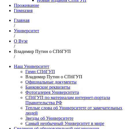
Новые издания СПбГУП
Проживание
Гимназия
Главная
/
Университет
/
О Вузе
/
Владимир Путин о СПбГУП
/
Наш Университет
Гимн СПбГУП
Владимир Путин о СПбГУП
Официальные документы
Банковские реквизиты
Фотогалерея Университета
СПбГУП по материалам интернет-портала
Правительства РФ
Теплые слова об Университете от замечательных
людей
Звезды об Университете
Самый необычный Университет в мире
Сведения об образовательной организации