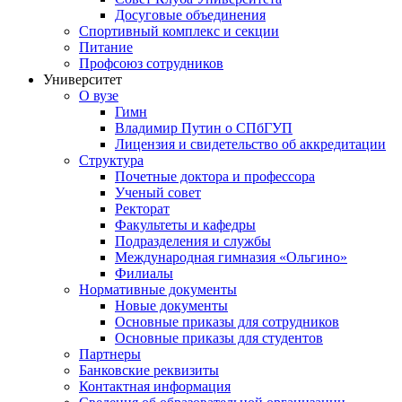
Досуговые объединения
Спортивный комплекс и секции
Питание
Профсоюз сотрудников
Университет
О вузе
Гимн
Владимир Путин о СПбГУП
Лицензия и свидетельство об аккредитации
Структура
Почетные доктора и профессора
Ученый совет
Ректорат
Факультеты и кафедры
Подразделения и службы
Международная гимназия «Ольгино»
Филиалы
Нормативные документы
Новые документы
Основные приказы для сотрудников
Основные приказы для студентов
Партнеры
Банковские реквизиты
Контактная информация