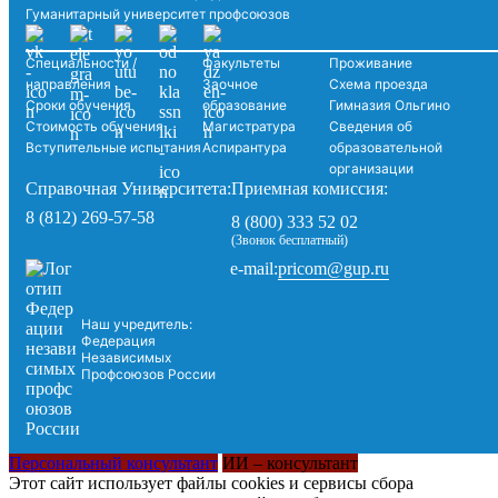
Гуманитарный университет профсоюзов
Специальности /
Факультеты
Проживание
направления
Заочное
Схема проезда
Сроки обучения
образование
Гимназия Ольгино
Стоимость обучения
Магистратура
Сведения об
Вступительные испытания
Аспирантура
образовательной
организации
Справочная Университета:
Приемная комиссия:
8 (812) 269-57-58
8 (800) 333 52 02
(Звонок бесплатный)
pricom@gup.ru
e-mail:
Наш учредитель:
Федерация
Независимых
Профсоюзов России
Персональный консультант
ИИ – консультант
Этот сайт использует файлы cookies и сервисы сбора