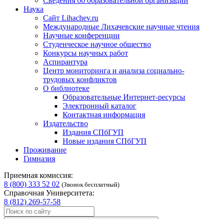
Сведения об образовательной организации
Наука
Сайт Lihachev.ru
Международные Лихачевские научные чтения
Научные конференции
Студенческое научное общество
Конкурсы научных работ
Аспирантура
Центр мониторинга и анализа социально-
трудовых конфликтов
О библиотеке
Образовательные Интернет-ресурсы
Электронный каталог
Контактная информация
Издательство
Издания СПбГУП
Новые издания СПбГУП
Проживание
Гимназия
Приемная комиссия:
8 (800) 333 52 02
(Звонок бесплатный)
Справочная Университета:
8 (812) 269-57-58