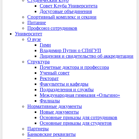
Студенческий клуб
Совет Клуба Университета
Досуговые объединения
Спортивный комплекс и секции
Питание
Профсоюз сотрудников
Университет
О вузе
Гимн
Владимир Путин о СПбГУП
Лицензия и свидетельство об аккредитации
Структура
Почетные доктора и профессора
Ученый совет
Ректорат
Факультеты и кафедры
Подразделения и службы
Международная гимназия «Ольгино»
Филиалы
Нормативные документы
Новые документы
Основные приказы для сотрудников
Основные приказы для студентов
Партнеры
Банковские реквизиты