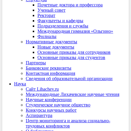
Почетные доктора и профессора
Ученый совет
Ректорат
Факультеты и кафедры
Подразделения и службы
Международная гимназия «Ольгино»
Филиалы
Нормативные документы
Новые документы
Основные приказы для сотрудников
Основные приказы для студентов
Партнеры
Банковские реквизиты
Контактная информация
Сведения об образовательной организации
Наука
Сайт Lihachev.ru
Международные Лихачевские научные чтения
Научные конференции
Студенческое научное общество
Конкурсы научных работ
Аспирантура
Центр мониторинга и анализа социально-
трудовых конфликтов