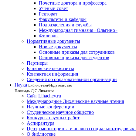
Почетные доктора и профессора
Ученый совет
Ректорат
Факультеты и кафедры
Подразделения и службы
Международная гимназия «Ольгино»
Филиалы
Нормативные документы
Новые документы
Основные приказы для сотрудников
Основные приказы для студентов
Партнеры
Банковские реквизиты
Контактная информация
Сведения об образовательной организации
Наука
Библиотека/Издательство
Площадь Д.С.Лихачева
Сайт Lihachev.ru
Международные Лихачевские научные чтения
Научные конференции
Студенческое научное общество
Конкурсы научных работ
Аспирантура
Центр мониторинга и анализа социально-трудовых
О библиотеке