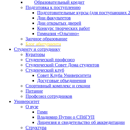
Образовательный кредит
Подготовка к поступлению
Подготовительные курсы (для поступающих 2
Дни факультетов
Дни открытых дверей
Конкурс творческих работ
Гимназия «Ольгино»
Заочное образование
Блог абитуриента
Студенту и сотруднику
Кураторы
Студенческий профсоюз
Студенческий Совет Дома студентов
Студенческий клуб
Совет Клуба Университета
Досуговые объединения
Спортивный комплекс и секции
Питание
Профсоюз сотрудников
Университет
О вузе
Гимн
Владимир Путин о СПбГУП
Лицензия и свидетельство об аккредитации
Структура