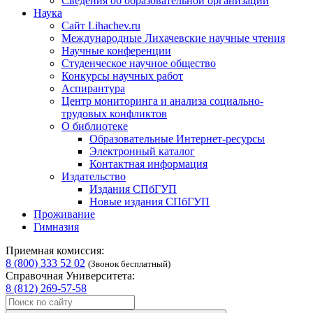
Сведения об образовательной организации
Наука
Сайт Lihachev.ru
Международные Лихачевские научные чтения
Научные конференции
Студенческое научное общество
Конкурсы научных работ
Аспирантура
Центр мониторинга и анализа социально-
трудовых конфликтов
О библиотеке
Образовательные Интернет-ресурсы
Электронный каталог
Контактная информация
Издательство
Издания СПбГУП
Новые издания СПбГУП
Проживание
Гимназия
Приемная комиссия:
8 (800) 333 52 02
(Звонок бесплатный)
Справочная Университета:
8 (812) 269-57-58