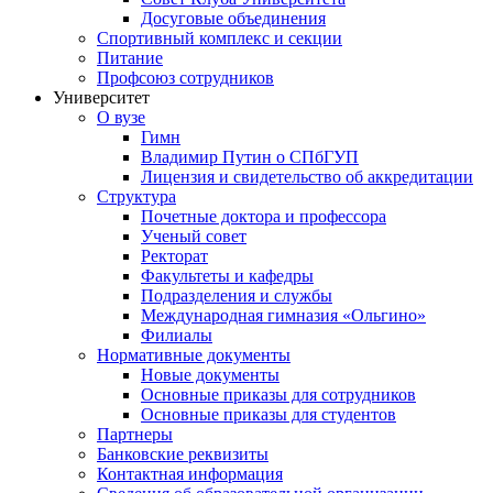
Досуговые объединения
Спортивный комплекс и секции
Питание
Профсоюз сотрудников
Университет
О вузе
Гимн
Владимир Путин о СПбГУП
Лицензия и свидетельство об аккредитации
Структура
Почетные доктора и профессора
Ученый совет
Ректорат
Факультеты и кафедры
Подразделения и службы
Международная гимназия «Ольгино»
Филиалы
Нормативные документы
Новые документы
Основные приказы для сотрудников
Основные приказы для студентов
Партнеры
Банковские реквизиты
Контактная информация