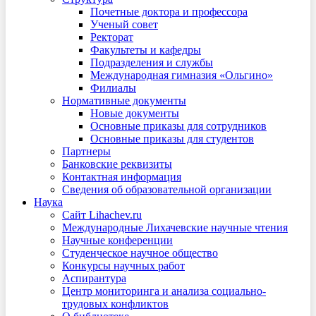
Почетные доктора и профессора
Ученый совет
Ректорат
Факультеты и кафедры
Подразделения и службы
Международная гимназия «Ольгино»
Филиалы
Нормативные документы
Новые документы
Основные приказы для сотрудников
Основные приказы для студентов
Партнеры
Банковские реквизиты
Контактная информация
Сведения об образовательной организации
Наука
Сайт Lihachev.ru
Международные Лихачевские научные чтения
Научные конференции
Студенческое научное общество
Конкурсы научных работ
Аспирантура
Центр мониторинга и анализа социально-
трудовых конфликтов