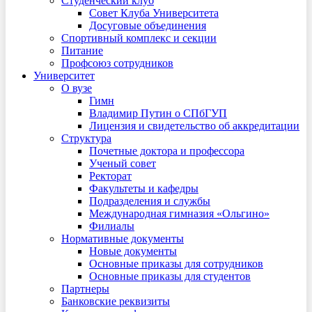
Студенческий клуб
Совет Клуба Университета
Досуговые объединения
Спортивный комплекс и секции
Питание
Профсоюз сотрудников
Университет
О вузе
Гимн
Владимир Путин о СПбГУП
Лицензия и свидетельство об аккредитации
Структура
Почетные доктора и профессора
Ученый совет
Ректорат
Факультеты и кафедры
Подразделения и службы
Международная гимназия «Ольгино»
Филиалы
Нормативные документы
Новые документы
Основные приказы для сотрудников
Основные приказы для студентов
Партнеры
Банковские реквизиты