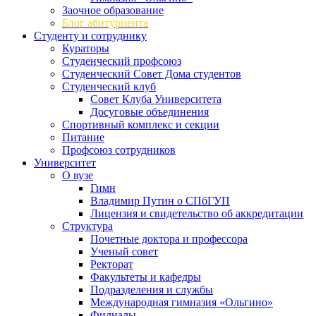
Заочное образование
Блог абитуриента
Студенту и сотруднику
Кураторы
Студенческий профсоюз
Студенческий Совет Дома студентов
Студенческий клуб
Совет Клуба Университета
Досуговые объединения
Спортивный комплекс и секции
Питание
Профсоюз сотрудников
Университет
О вузе
Гимн
Владимир Путин о СПбГУП
Лицензия и свидетельство об аккредитации
Структура
Почетные доктора и профессора
Ученый совет
Ректорат
Факультеты и кафедры
Подразделения и службы
Международная гимназия «Ольгино»
Филиалы