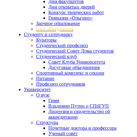
Дни факультетов
Дни открытых дверей
Конкурс творческих работ
Гимназия «Ольгино»
Заочное образование
Блог абитуриента
Студенту и сотруднику
Кураторы
Студенческий профсоюз
Студенческий Совет Дома студентов
Студенческий клуб
Совет Клуба Университета
Досуговые объединения
Спортивный комплекс и секции
Питание
Профсоюз сотрудников
Университет
О вузе
Гимн
Владимир Путин о СПбГУП
Лицензия и свидетельство об
аккредитации
Структура
Почетные доктора и профессора
Ученый совет