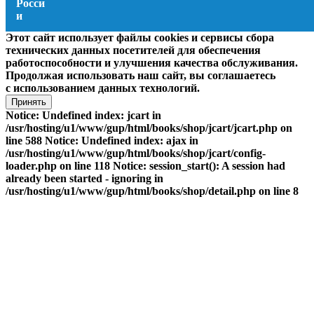
Этот сайт использует файлы cookies и сервисы сбора
технических данных посетителей для обеспечения
работоспособности и улучшения качества обслуживания.
Продолжая использовать наш сайт, вы соглашаетесь
с использованием данных технологий.
Принять
Notice: Undefined index: jcart in
/usr/hosting/u1/www/gup/html/books/shop/jcart/jcart.php on
line 588 Notice: Undefined index: ajax in
/usr/hosting/u1/www/gup/html/books/shop/jcart/config-
loader.php on line 118 Notice: session_start(): A session had
already been started - ignoring in
/usr/hosting/u1/www/gup/html/books/shop/detail.php on line 8