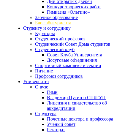
Дни открытых дверей
Конкурс творческих работ
Гимназия «Ольгино»
Заочное образование
Блог абитуриента
Студенту и сотруднику
Кураторы
Студенческий профсоюз
Студенческий Совет Дома студентов
Студенческий клуб
Совет Клуба Университета
Досуговые объединения
Спортивный комплекс и секции
Питание
Профсоюз сотрудников
Университет
О вузе
Гимн
Владимир Путин о СПбГУП
Лицензия и свидетельство об
аккредитации
Структура
Почетные доктора и профессора
Ученый совет
Ректорат