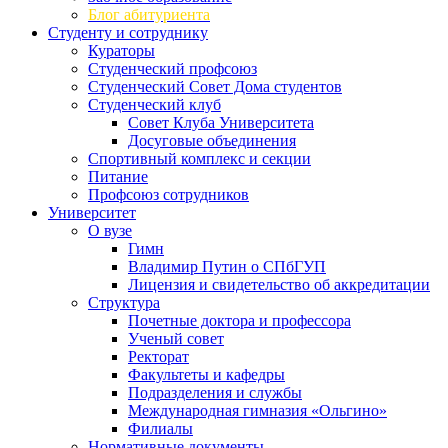
Блог абитуриента
Студенту и сотруднику
Кураторы
Студенческий профсоюз
Студенческий Совет Дома студентов
Студенческий клуб
Совет Клуба Университета
Досуговые объединения
Спортивный комплекс и секции
Питание
Профсоюз сотрудников
Университет
О вузе
Гимн
Владимир Путин о СПбГУП
Лицензия и свидетельство об аккредитации
Структура
Почетные доктора и профессора
Ученый совет
Ректорат
Факультеты и кафедры
Подразделения и службы
Международная гимназия «Ольгино»
Филиалы
Нормативные документы