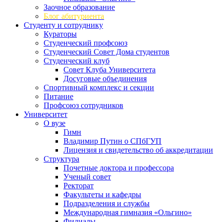
Заочное образование
Блог абитуриента
Студенту и сотруднику
Кураторы
Студенческий профсоюз
Студенческий Совет Дома студентов
Студенческий клуб
Совет Клуба Университета
Досуговые объединения
Спортивный комплекс и секции
Питание
Профсоюз сотрудников
Университет
О вузе
Гимн
Владимир Путин о СПбГУП
Лицензия и свидетельство об аккредитации
Структура
Почетные доктора и профессора
Ученый совет
Ректорат
Факультеты и кафедры
Подразделения и службы
Международная гимназия «Ольгино»
Филиалы