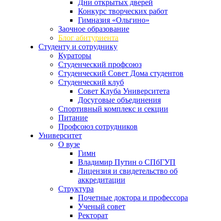
Дни открытых дверей
Конкурс творческих работ
Гимназия «Ольгино»
Заочное образование
Блог абитуриента
Студенту и сотруднику
Кураторы
Студенческий профсоюз
Студенческий Совет Дома студентов
Студенческий клуб
Совет Клуба Университета
Досуговые объединения
Спортивный комплекс и секции
Питание
Профсоюз сотрудников
Университет
О вузе
Гимн
Владимир Путин о СПбГУП
Лицензия и свидетельство об
аккредитации
Структура
Почетные доктора и профессора
Ученый совет
Ректорат