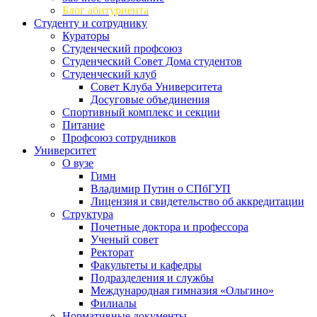
Блог абитуриента
Студенту и сотруднику
Кураторы
Студенческий профсоюз
Студенческий Совет Дома студентов
Студенческий клуб
Совет Клуба Университета
Досуговые объединения
Спортивный комплекс и секции
Питание
Профсоюз сотрудников
Университет
О вузе
Гимн
Владимир Путин о СПбГУП
Лицензия и свидетельство об аккредитации
Структура
Почетные доктора и профессора
Ученый совет
Ректорат
Факультеты и кафедры
Подразделения и службы
Международная гимназия «Ольгино»
Филиалы
Нормативные документы