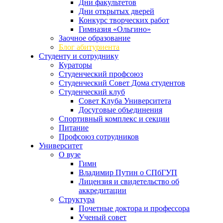
Дни факультетов
Дни открытых дверей
Конкурс творческих работ
Гимназия «Ольгино»
Заочное образование
Блог абитуриента
Студенту и сотруднику
Кураторы
Студенческий профсоюз
Студенческий Совет Дома студентов
Студенческий клуб
Совет Клуба Университета
Досуговые объединения
Спортивный комплекс и секции
Питание
Профсоюз сотрудников
Университет
О вузе
Гимн
Владимир Путин о СПбГУП
Лицензия и свидетельство об
аккредитации
Структура
Почетные доктора и профессора
Ученый совет