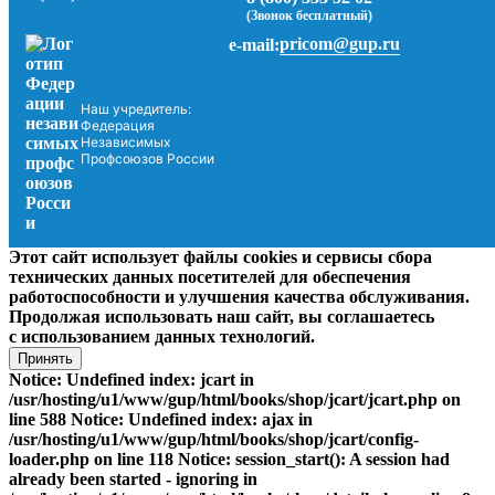
(Звонок бесплатный)
pricom@gup.ru
e-mail:
Наш учредитель:
Федерация
Независимых
Профсоюзов России
Этот сайт использует файлы cookies и сервисы сбора
технических данных посетителей для обеспечения
работоспособности и улучшения качества обслуживания.
Продолжая использовать наш сайт, вы соглашаетесь
с использованием данных технологий.
Принять
Notice: Undefined index: jcart in
/usr/hosting/u1/www/gup/html/books/shop/jcart/jcart.php on
line 588 Notice: Undefined index: ajax in
/usr/hosting/u1/www/gup/html/books/shop/jcart/config-
loader.php on line 118 Notice: session_start(): A session had
already been started - ignoring in