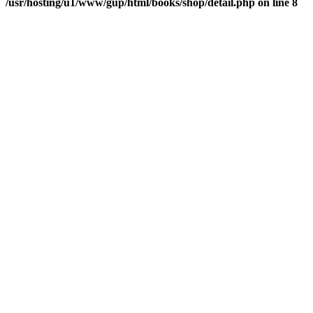
/usr/hosting/u1/www/gup/html/books/shop/detail.php on line 8