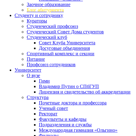
Заочное образование
Блог абитуриента
Студенту и сотруднику
Кураторы
Студенческий профсоюз
Студенческий Совет Дома студентов
Студенческий клуб
Совет Клуба Университета
Досуговые объединения
Спортивный комплекс и секции
Питание
Профсоюз сотрудников
Университет
О вузе
Гимн
Владимир Путин о СПбГУП
Лицензия и свидетельство об аккредитации
Структура
Почетные доктора и профессора
Ученый совет
Ректорат
Факультеты и кафедры
Подразделения и службы
Международная гимназия «Ольгино»
Филиалы