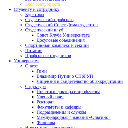
Блог абитуриента
Студенту и сотруднику
Кураторы
Студенческий профсоюз
Студенческий Совет Дома студентов
Студенческий клуб
Совет Клуба Университета
Досуговые объединения
Спортивный комплекс и секции
Питание
Профсоюз сотрудников
Университет
О вузе
Гимн
Владимир Путин о СПбГУП
Лицензия и свидетельство об аккредитации
Структура
Почетные доктора и профессора
Ученый совет
Ректорат
Факультеты и кафедры
Подразделения и службы
Международная гимназия «Ольгино»
Филиалы
Нормативные документы