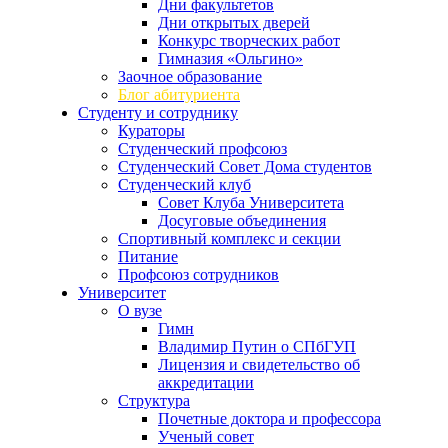
Дни факультетов
Дни открытых дверей
Конкурс творческих работ
Гимназия «Ольгино»
Заочное образование
Блог абитуриента
Студенту и сотруднику
Кураторы
Студенческий профсоюз
Студенческий Совет Дома студентов
Студенческий клуб
Совет Клуба Университета
Досуговые объединения
Спортивный комплекс и секции
Питание
Профсоюз сотрудников
Университет
О вузе
Гимн
Владимир Путин о СПбГУП
Лицензия и свидетельство об
аккредитации
Структура
Почетные доктора и профессора
Ученый совет