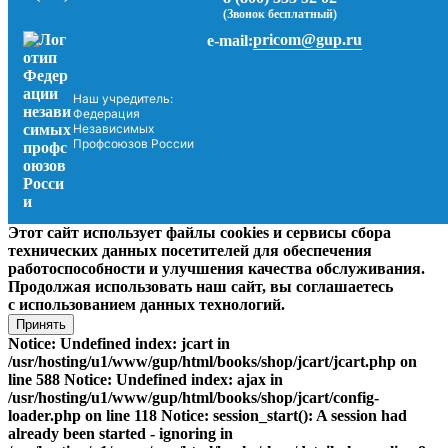
(Звонок бесплатный)
pricom@gup.ru
e-mail:
Наш учредитель:
Федерация
Независимых
Профсоюзов России
Этот сайт использует файлы cookies и сервисы сбора
технических данных посетителей для обеспечения
работоспособности и улучшения качества обслуживания.
Продолжая использовать наш сайт, вы соглашаетесь
с использованием данных технологий.
Принять
Notice: Undefined index: jcart in
/usr/hosting/u1/www/gup/html/books/shop/jcart/jcart.php on
line 588 Notice: Undefined index: ajax in
/usr/hosting/u1/www/gup/html/books/shop/jcart/config-
loader.php on line 118 Notice: session_start(): A session had
already been started - ignoring in