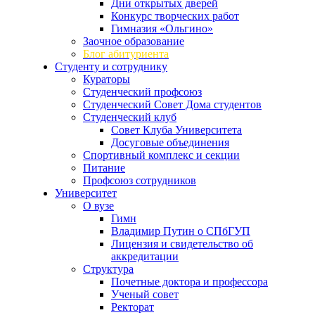
Дни открытых дверей
Конкурс творческих работ
Гимназия «Ольгино»
Заочное образование
Блог абитуриента
Студенту и сотруднику
Кураторы
Студенческий профсоюз
Студенческий Совет Дома студентов
Студенческий клуб
Совет Клуба Университета
Досуговые объединения
Спортивный комплекс и секции
Питание
Профсоюз сотрудников
Университет
О вузе
Гимн
Владимир Путин о СПбГУП
Лицензия и свидетельство об
аккредитации
Структура
Почетные доктора и профессора
Ученый совет
Ректорат