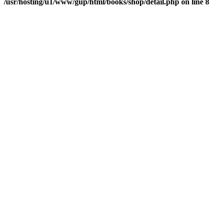
/usr/hosting/u1/www/gup/html/books/shop/detail.php on line 8