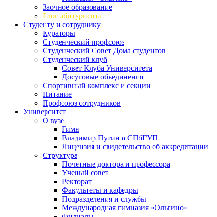
Заочное образование
Блог абитуриента
Студенту и сотруднику
Кураторы
Студенческий профсоюз
Студенческий Совет Дома студентов
Студенческий клуб
Совет Клуба Университета
Досуговые объединения
Спортивный комплекс и секции
Питание
Профсоюз сотрудников
Университет
О вузе
Гимн
Владимир Путин о СПбГУП
Лицензия и свидетельство об аккредитации
Структура
Почетные доктора и профессора
Ученый совет
Ректорат
Факультеты и кафедры
Подразделения и службы
Международная гимназия «Ольгино»
Филиалы