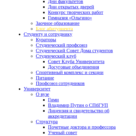
Дни факультетов
Дни открытых дверей
Конкурс творческих работ
Гимназия «Ольгино»
Заочное образование
Блог абитуриента
Студенту и сотруднику
Кураторы
Студенческий профсоюз
Студенческий Совет Дома студентов
Студенческий клуб
Совет Клуба Университета
Досуговые объединения
Спортивный комплекс и секции
Питание
Профсоюз сотрудников
Университет
О вузе
Гимн
Владимир Путин о СПбГУП
Лицензия и свидетельство об
аккредитации
Структура
Почетные доктора и профессора
Ученый совет