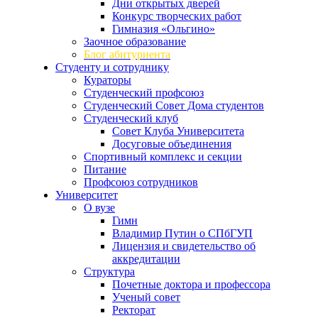
Дни открытых дверей
Конкурс творческих работ
Гимназия «Ольгино»
Заочное образование
Блог абитуриента
Студенту и сотруднику
Кураторы
Студенческий профсоюз
Студенческий Совет Дома студентов
Студенческий клуб
Совет Клуба Университета
Досуговые объединения
Спортивный комплекс и секции
Питание
Профсоюз сотрудников
Университет
О вузе
Гимн
Владимир Путин о СПбГУП
Лицензия и свидетельство об
аккредитации
Структура
Почетные доктора и профессора
Ученый совет
Ректорат