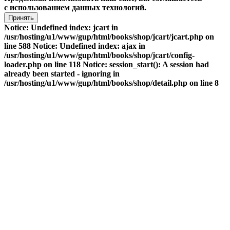
с использованием данных технологий.
Принять
Notice: Undefined index: jcart in
/usr/hosting/u1/www/gup/html/books/shop/jcart/jcart.php on
line 588 Notice: Undefined index: ajax in
/usr/hosting/u1/www/gup/html/books/shop/jcart/config-
loader.php on line 118 Notice: session_start(): A session had
already been started - ignoring in
/usr/hosting/u1/www/gup/html/books/shop/detail.php on line 8