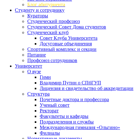
Блог абитуриента
Студенту и сотруднику
Кураторы
Студенческий профсоюз
Студенческий Совет Дома студентов
Студенческий клуб
Совет Клуба Университета
Досуговые объединения
Спортивный комплекс и секции
Питание
Профсоюз сотрудников
Университет
О вузе
Гимн
Владимир Путин о СПбГУП
Лицензия и свидетельство об аккредитации
Структура
Почетные доктора и профессора
Ученый совет
Ректорат
Факультеты и кафедры
Подразделения и службы
Международная гимназия «Ольгино»
Филиалы
Нормативные документы