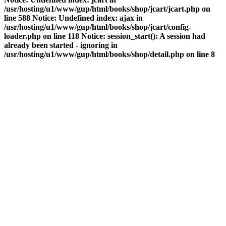
/usr/hosting/u1/www/gup/html/books/shop/jcart/jcart.php on
line 588 Notice: Undefined index: ajax in
/usr/hosting/u1/www/gup/html/books/shop/jcart/config-
loader.php on line 118 Notice: session_start(): A session had
already been started - ignoring in
/usr/hosting/u1/www/gup/html/books/shop/detail.php on line 8