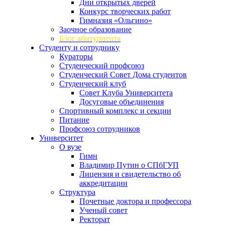
Дни открытых дверей
Конкурс творческих работ
Гимназия «Ольгино»
Заочное образование
Блог абитуриента
Студенту и сотруднику
Кураторы
Студенческий профсоюз
Студенческий Совет Дома студентов
Студенческий клуб
Совет Клуба Университета
Досуговые объединения
Спортивный комплекс и секции
Питание
Профсоюз сотрудников
Университет
О вузе
Гимн
Владимир Путин о СПбГУП
Лицензия и свидетельство об
аккредитации
Структура
Почетные доктора и профессора
Ученый совет
Ректорат