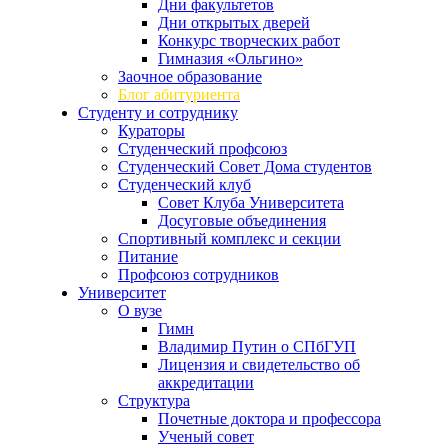
Дни факультетов
Дни открытых дверей
Конкурс творческих работ
Гимназия «Ольгино»
Заочное образование
Блог абитуриента
Студенту и сотруднику
Кураторы
Студенческий профсоюз
Студенческий Совет Дома студентов
Студенческий клуб
Совет Клуба Университета
Досуговые объединения
Спортивный комплекс и секции
Питание
Профсоюз сотрудников
Университет
О вузе
Гимн
Владимир Путин о СПбГУП
Лицензия и свидетельство об
аккредитации
Структура
Почетные доктора и профессора
Ученый совет