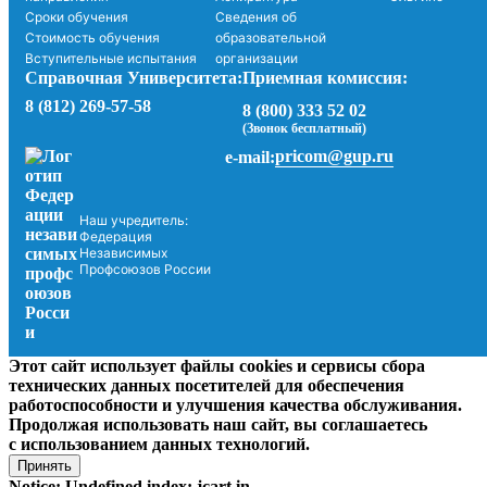
Сроки обучения
Сведения об
Стоимость обучения
образовательной
Вступительные испытания
организации
Справочная Университета:
Приемная комиссия:
8 (812) 269-57-58
8 (800) 333 52 02
(Звонок бесплатный)
pricom@gup.ru
e-mail:
Наш учредитель:
Федерация
Независимых
Профсоюзов России
Этот сайт использует файлы cookies и сервисы сбора
технических данных посетителей для обеспечения
работоспособности и улучшения качества обслуживания.
Продолжая использовать наш сайт, вы соглашаетесь
с использованием данных технологий.
Принять
Notice: Undefined index: jcart in