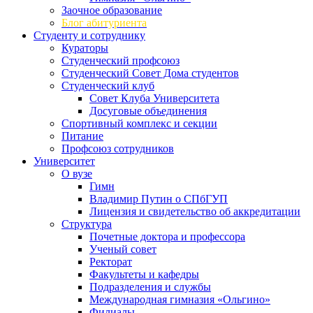
Заочное образование
Блог абитуриента
Студенту и сотруднику
Кураторы
Студенческий профсоюз
Студенческий Совет Дома студентов
Студенческий клуб
Совет Клуба Университета
Досуговые объединения
Спортивный комплекс и секции
Питание
Профсоюз сотрудников
Университет
О вузе
Гимн
Владимир Путин о СПбГУП
Лицензия и свидетельство об аккредитации
Структура
Почетные доктора и профессора
Ученый совет
Ректорат
Факультеты и кафедры
Подразделения и службы
Международная гимназия «Ольгино»
Филиалы