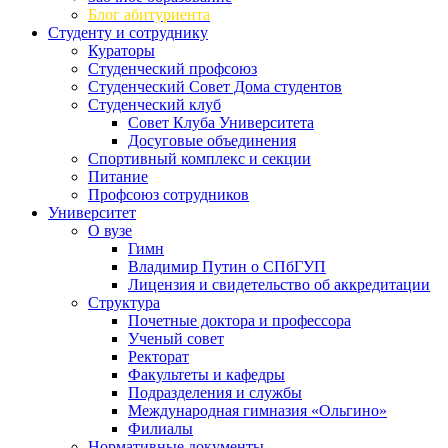
Блог абитуриента
Студенту и сотруднику
Кураторы
Студенческий профсоюз
Студенческий Совет Дома студентов
Студенческий клуб
Совет Клуба Университета
Досуговые объединения
Спортивный комплекс и секции
Питание
Профсоюз сотрудников
Университет
О вузе
Гимн
Владимир Путин о СПбГУП
Лицензия и свидетельство об аккредитации
Структура
Почетные доктора и профессора
Ученый совет
Ректорат
Факультеты и кафедры
Подразделения и службы
Международная гимназия «Ольгино»
Филиалы
Нормативные документы