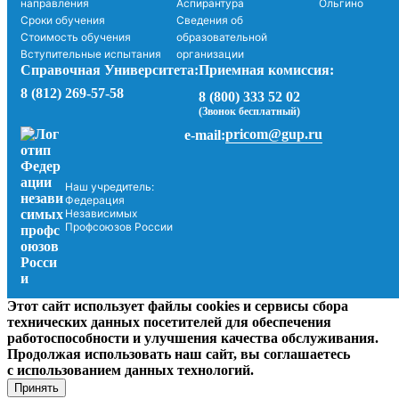
направления
Аспирантура
Ольгино
Сроки обучения
Сведения об
Стоимость обучения
образовательной
Вступительные испытания
организации
Справочная Университета:
Приемная комиссия:
8 (812) 269-57-58
8 (800) 333 52 02
(Звонок бесплатный)
pricom@gup.ru
e-mail:
Наш учредитель:
Федерация
Независимых
Профсоюзов России
Этот сайт использует файлы cookies и сервисы сбора
технических данных посетителей для обеспечения
работоспособности и улучшения качества обслуживания.
Продолжая использовать наш сайт, вы соглашаетесь
с использованием данных технологий.
Принять