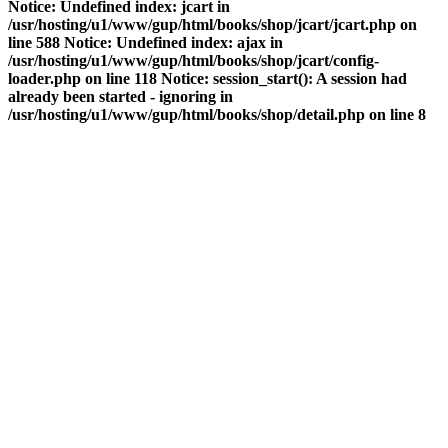
Notice: Undefined index: jcart in
/usr/hosting/u1/www/gup/html/books/shop/jcart/jcart.php on
line 588 Notice: Undefined index: ajax in
/usr/hosting/u1/www/gup/html/books/shop/jcart/config-
loader.php on line 118 Notice: session_start(): A session had
already been started - ignoring in
/usr/hosting/u1/www/gup/html/books/shop/detail.php on line 8