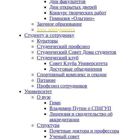
Дни факультетов
Дни открытых дверей
Конкурс творческих работ
Гимназия «Ольгино»
Заочное образование
Блог абитуриента
Студенту и сотруднику
Кураторы
Студенческий профсоюз
Студенческий Совет Дома студентов
Студенческий клуб
Совет Клуба Университета
Досуговые объединения
Спортивный комплекс и секции
Питание
Профсоюз сотрудников
Университет
О вузе
Гимн
Владимир Путин о СПбГУП
Лицензия и свидетельство об
аккредитации
Структура
Почетные доктора и профессора
Ученый совет