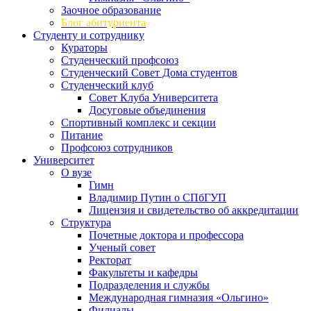
Заочное образование
Блог абитуриента
Студенту и сотруднику
Кураторы
Студенческий профсоюз
Студенческий Совет Дома студентов
Студенческий клуб
Совет Клуба Университета
Досуговые объединения
Спортивный комплекс и секции
Питание
Профсоюз сотрудников
Университет
О вузе
Гимн
Владимир Путин о СПбГУП
Лицензия и свидетельство об аккредитации
Структура
Почетные доктора и профессора
Ученый совет
Ректорат
Факультеты и кафедры
Подразделения и службы
Международная гимназия «Ольгино»
Филиалы