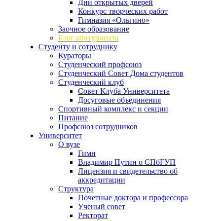
Дни открытых дверей
Конкурс творческих работ
Гимназия «Ольгино»
Заочное образование
Блог абитуриента
Студенту и сотруднику
Кураторы
Студенческий профсоюз
Студенческий Совет Дома студентов
Студенческий клуб
Совет Клуба Университета
Досуговые объединения
Спортивный комплекс и секции
Питание
Профсоюз сотрудников
Университет
О вузе
Гимн
Владимир Путин о СПбГУП
Лицензия и свидетельство об
аккредитации
Структура
Почетные доктора и профессора
Ученый совет
Ректорат