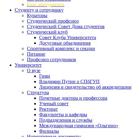
Блог абитуриента
Студенту и сотруднику
Кураторы
Студенческий профсоюз
Студенческий Совет Дома студентов
Студенческий клуб
Совет Клуба Университета
Досуговые объединения
Спортивный комплекс и секции
Питание
Профсоюз сотрудников
Университет
О вузе
Гимн
Владимир Путин о СПбГУП
Лицензия и свидетельство об аккредитации
Структура
Почетные доктора и профессора
Ученый совет
Ректорат
Факультеты и кафедры
Подразделения и службы
Международная гимназия «Ольгино»
Филиалы
Нормативные документы