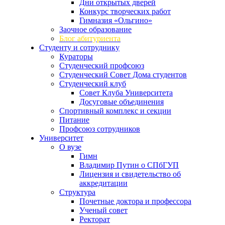
Дни открытых дверей
Конкурс творческих работ
Гимназия «Ольгино»
Заочное образование
Блог абитуриента
Студенту и сотруднику
Кураторы
Студенческий профсоюз
Студенческий Совет Дома студентов
Студенческий клуб
Совет Клуба Университета
Досуговые объединения
Спортивный комплекс и секции
Питание
Профсоюз сотрудников
Университет
О вузе
Гимн
Владимир Путин о СПбГУП
Лицензия и свидетельство об
аккредитации
Структура
Почетные доктора и профессора
Ученый совет
Ректорат