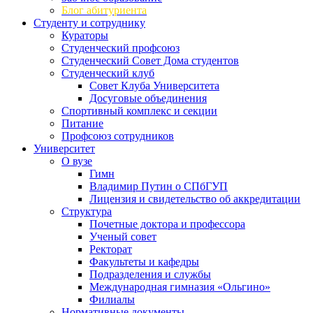
Блог абитуриента
Студенту и сотруднику
Кураторы
Студенческий профсоюз
Студенческий Совет Дома студентов
Студенческий клуб
Совет Клуба Университета
Досуговые объединения
Спортивный комплекс и секции
Питание
Профсоюз сотрудников
Университет
О вузе
Гимн
Владимир Путин о СПбГУП
Лицензия и свидетельство об аккредитации
Структура
Почетные доктора и профессора
Ученый совет
Ректорат
Факультеты и кафедры
Подразделения и службы
Международная гимназия «Ольгино»
Филиалы
Нормативные документы