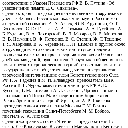
соответствии с Указом Президента РФ В. В. Путина «Об
увековечении памяти Д. С. Лихачева».
Среди авторов — выдающиеся отечественные и зарубежные
ученые, 33 члена Российской академии наук и Российской
академии образования: А. А. Акаев, Ю. В. Арутюнян, О. Т.
Богомолов, С. Ю. Глазьев, А. А. Громыко, А. А. Гусейнов, А.
Б. Куделин, В. А. Лекторский, В. Л. Макаров, В. В. Миронов,
В. В. Наумкин, В. Ф. Петренко, В. С. Степин, Ж. Т. Тощенко,
Т. Я. Хабриева, В. А. Черешнев, Н. П. Шмелев и другие; около
25 руководителей академических институтов и научно-
исследовательских центров, представители около 60 высших
учебных заведений, руководители 5 научных и общественно-
политических периодических изданий, известные политики,
государственные и общественные деятели, представители
творческой интеллигенции: судьи Конституционного Суда
РФ Г. А. Гаджиев и М. И. Клеандров, председатель ЦИК
России В. Е. Чуров, заместители министров РФ А. Е.
Бусыгин, Г. М. Гатилов и А. Л. Сафонов, Чрезвычайный и
Полномочный Посол РФ в Соединенном Королевстве
Великобритании и Северной Ирландии А. В. Яковенко,
президент Адвокатской палаты Москвы Г. М. Резник,
почетный гражданин Санкт-Петербурга М. М. Бобров,
писатель А. А. Лиханов.
Среди иностранных гостей Чтений — представители 15
стран: Его Королевское Высочество Майкл, принц Кентский