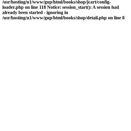
/usr/hosting/u1/www/gup/html/books/shop/jcart/config-
loader.php on line 118 Notice: session_start(): A session had
already been started - ignoring in
/usr/hosting/u1/www/gup/html/books/shop/detail.php on line 8