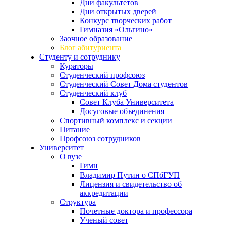
Дни факультетов
Дни открытых дверей
Конкурс творческих работ
Гимназия «Ольгино»
Заочное образование
Блог абитуриента
Студенту и сотруднику
Кураторы
Студенческий профсоюз
Студенческий Совет Дома студентов
Студенческий клуб
Совет Клуба Университета
Досуговые объединения
Спортивный комплекс и секции
Питание
Профсоюз сотрудников
Университет
О вузе
Гимн
Владимир Путин о СПбГУП
Лицензия и свидетельство об
аккредитации
Структура
Почетные доктора и профессора
Ученый совет