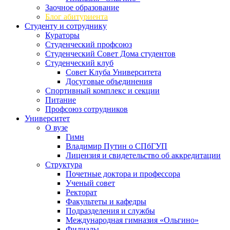
Заочное образование
Блог абитуриента
Студенту и сотруднику
Кураторы
Студенческий профсоюз
Студенческий Совет Дома студентов
Студенческий клуб
Совет Клуба Университета
Досуговые объединения
Спортивный комплекс и секции
Питание
Профсоюз сотрудников
Университет
О вузе
Гимн
Владимир Путин о СПбГУП
Лицензия и свидетельство об аккредитации
Структура
Почетные доктора и профессора
Ученый совет
Ректорат
Факультеты и кафедры
Подразделения и службы
Международная гимназия «Ольгино»
Филиалы