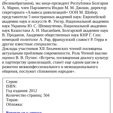
(Великобритания), экс-вице-президент Республики Болгария
А. Марин, член Парламента Индии М. М. Джоши, директор
секретариата «Альянса цивилизаций» ООН М. Шойер;
представители 5 иностранных академий наук: Европейской
академии наук и искусств Ф. Унгер, Национальной академии
наук Украины Ю. С. Шемшученко, Национальной академии
наук Казахстана А. Н. Нысанбаев, Болгарской академии наук
В. Проданов, Академии общественных наук КНР Г. Син;
немецкий политолог А. Рар, французский славист Р. Герра и
другие известные специалисты.
Доклады участников XII Лихачевских чтений посвящены
актуальным проблемам современности. Роль Чтений высоко
оценил В. В. Путин: «Встреча, посвященная диалогу культур
и партнерству цивилизаций, станет еще одним шагом в
развитии межконфессионального и межнационального
общения, послужит сближению народов».
Серия:
ISBN:
Год издания: 2012
Количество страниц: 504
Тираж:
Обложка:
Вернуться к списку