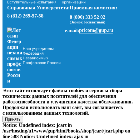
Вступительные испытания
организации
Справочная Университета:
Приемная комиссия:
8 (812) 269-57-58
8 (800) 333 52 02
(Звонок бесплатный)
pricom@gup.ru
e-mail:
Наш учредитель:
Федерация
Независимых
Профсоюзов России
Этот сайт использует файлы cookies и сервисы сбора
технических данных посетителей для обеспечения
работоспособности и улучшения качества обслуживания.
Продолжая использовать наш сайт, вы соглашаетесь
с использованием данных технологий.
Принять
Notice: Undefined index: jcart in
/usr/hosting/u1/www/gup/html/books/shop/jcart/jcart.php on
line 588 Notice: Undefined index: ajax in