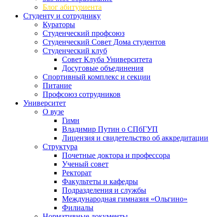
Блог абитуриента
Студенту и сотруднику
Кураторы
Студенческий профсоюз
Студенческий Совет Дома студентов
Студенческий клуб
Совет Клуба Университета
Досуговые объединения
Спортивный комплекс и секции
Питание
Профсоюз сотрудников
Университет
О вузе
Гимн
Владимир Путин о СПбГУП
Лицензия и свидетельство об аккредитации
Структура
Почетные доктора и профессора
Ученый совет
Ректорат
Факультеты и кафедры
Подразделения и службы
Международная гимназия «Ольгино»
Филиалы
Нормативные документы