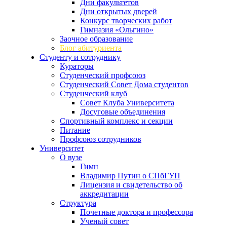
Дни факультетов
Дни открытых дверей
Конкурс творческих работ
Гимназия «Ольгино»
Заочное образование
Блог абитуриента
Студенту и сотруднику
Кураторы
Студенческий профсоюз
Студенческий Совет Дома студентов
Студенческий клуб
Совет Клуба Университета
Досуговые объединения
Спортивный комплекс и секции
Питание
Профсоюз сотрудников
Университет
О вузе
Гимн
Владимир Путин о СПбГУП
Лицензия и свидетельство об
аккредитации
Структура
Почетные доктора и профессора
Ученый совет