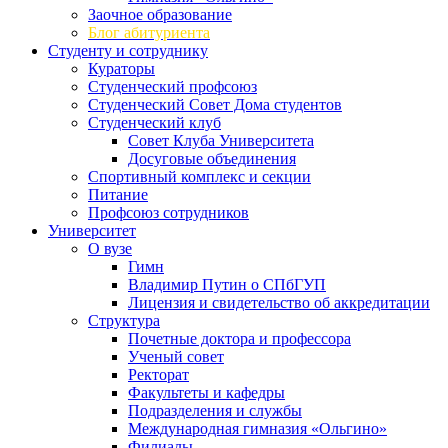
Заочное образование
Блог абитуриента
Студенту и сотруднику
Кураторы
Студенческий профсоюз
Студенческий Совет Дома студентов
Студенческий клуб
Совет Клуба Университета
Досуговые объединения
Спортивный комплекс и секции
Питание
Профсоюз сотрудников
Университет
О вузе
Гимн
Владимир Путин о СПбГУП
Лицензия и свидетельство об аккредитации
Структура
Почетные доктора и профессора
Ученый совет
Ректорат
Факультеты и кафедры
Подразделения и службы
Международная гимназия «Ольгино»
Филиалы