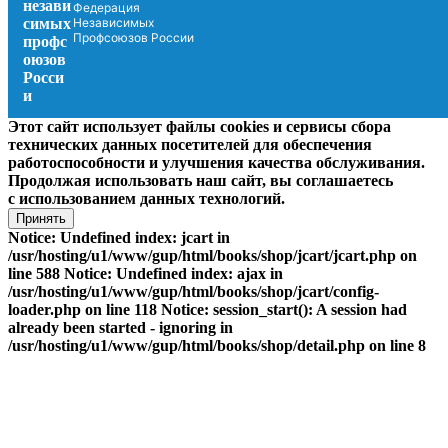
Федерация
Независимых
Профсоюзов России
Этот сайт использует файлы cookies и сервисы сбора
технических данных посетителей для обеспечения
работоспособности и улучшения качества обслуживания.
Продолжая использовать наш сайт, вы соглашаетесь
с использованием данных технологий.
Принять
Notice: Undefined index: jcart in
/usr/hosting/u1/www/gup/html/books/shop/jcart/jcart.php on
line 588 Notice: Undefined index: ajax in
/usr/hosting/u1/www/gup/html/books/shop/jcart/config-
loader.php on line 118 Notice: session_start(): A session had
already been started - ignoring in
/usr/hosting/u1/www/gup/html/books/shop/detail.php on line 8