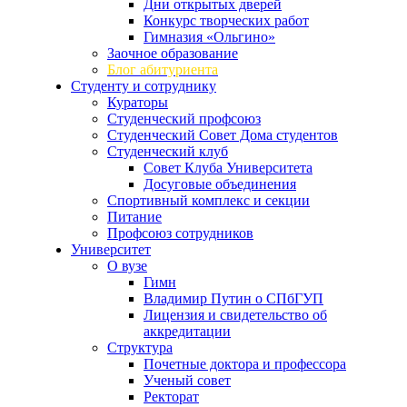
Дни открытых дверей
Конкурс творческих работ
Гимназия «Ольгино»
Заочное образование
Блог абитуриента
Студенту и сотруднику
Кураторы
Студенческий профсоюз
Студенческий Совет Дома студентов
Студенческий клуб
Совет Клуба Университета
Досуговые объединения
Спортивный комплекс и секции
Питание
Профсоюз сотрудников
Университет
О вузе
Гимн
Владимир Путин о СПбГУП
Лицензия и свидетельство об
аккредитации
Структура
Почетные доктора и профессора
Ученый совет
Ректорат