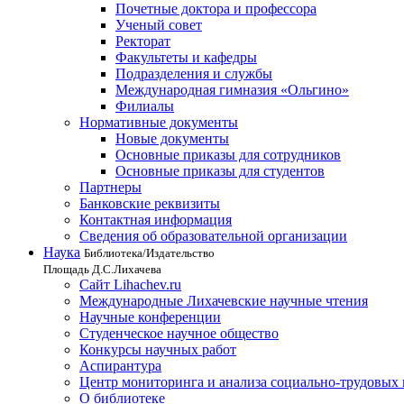
Почетные доктора и профессора
Ученый совет
Ректорат
Факультеты и кафедры
Подразделения и службы
Международная гимназия «Ольгино»
Филиалы
Нормативные документы
Новые документы
Основные приказы для сотрудников
Основные приказы для студентов
Партнеры
Банковские реквизиты
Контактная информация
Сведения об образовательной организации
Наука
Библиотека/Издательство
Площадь Д.С.Лихачева
Сайт Lihachev.ru
Международные Лихачевские научные чтения
Научные конференции
Студенческое научное общество
Конкурсы научных работ
Аспирантура
Центр мониторинга и анализа социально-трудовых
О библиотеке