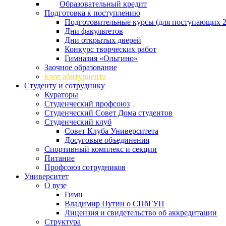
Образовательный кредит
Подготовка к поступлению
Подготовительные курсы (для поступающих 2
Дни факультетов
Дни открытых дверей
Конкурс творческих работ
Гимназия «Ольгино»
Заочное образование
Блог абитуриента
Студенту и сотруднику
Кураторы
Студенческий профсоюз
Студенческий Совет Дома студентов
Студенческий клуб
Совет Клуба Университета
Досуговые объединения
Спортивный комплекс и секции
Питание
Профсоюз сотрудников
Университет
О вузе
Гимн
Владимир Путин о СПбГУП
Лицензия и свидетельство об аккредитации
Структура