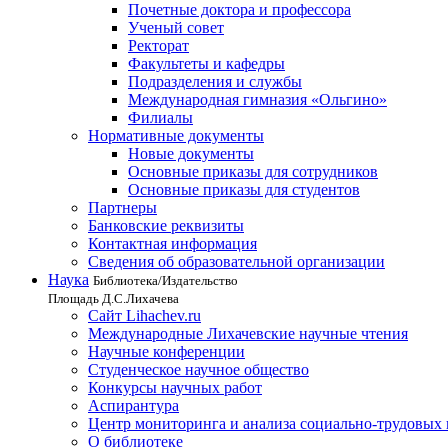
Почетные доктора и профессора
Ученый совет
Ректорат
Факультеты и кафедры
Подразделения и службы
Международная гимназия «Ольгино»
Филиалы
Нормативные документы
Новые документы
Основные приказы для сотрудников
Основные приказы для студентов
Партнеры
Банковские реквизиты
Контактная информация
Сведения об образовательной организации
Наука
Библиотека/Издательство
Площадь Д.С.Лихачева
Сайт Lihachev.ru
Международные Лихачевские научные чтения
Научные конференции
Студенческое научное общество
Конкурсы научных работ
Аспирантура
Центр мониторинга и анализа социально-трудовых
О библиотеке