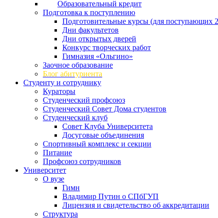
Образовательный кредит
Подготовка к поступлению
Подготовительные курсы (для поступающих 2
Дни факультетов
Дни открытых дверей
Конкурс творческих работ
Гимназия «Ольгино»
Заочное образование
Блог абитуриента
Студенту и сотруднику
Кураторы
Студенческий профсоюз
Студенческий Совет Дома студентов
Студенческий клуб
Совет Клуба Университета
Досуговые объединения
Спортивный комплекс и секции
Питание
Профсоюз сотрудников
Университет
О вузе
Гимн
Владимир Путин о СПбГУП
Лицензия и свидетельство об аккредитации
Структура