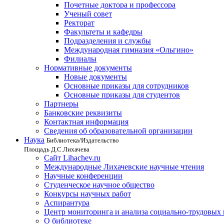
Почетные доктора и профессора
Ученый совет
Ректорат
Факультеты и кафедры
Подразделения и службы
Международная гимназия «Ольгино»
Филиалы
Нормативные документы
Новые документы
Основные приказы для сотрудников
Основные приказы для студентов
Партнеры
Банковские реквизиты
Контактная информация
Сведения об образовательной организации
Наука
Библиотека/Издательство
Площадь Д.С.Лихачева
Сайт Lihachev.ru
Международные Лихачевские научные чтения
Научные конференции
Студенческое научное общество
Конкурсы научных работ
Аспирантура
Центр мониторинга и анализа социально-трудовых
О библиотеке