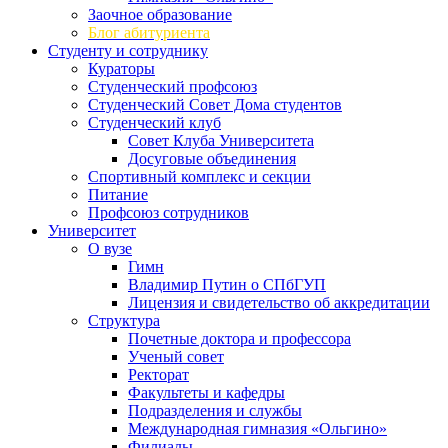
Заочное образование
Блог абитуриента
Студенту и сотруднику
Кураторы
Студенческий профсоюз
Студенческий Совет Дома студентов
Студенческий клуб
Совет Клуба Университета
Досуговые объединения
Спортивный комплекс и секции
Питание
Профсоюз сотрудников
Университет
О вузе
Гимн
Владимир Путин о СПбГУП
Лицензия и свидетельство об аккредитации
Структура
Почетные доктора и профессора
Ученый совет
Ректорат
Факультеты и кафедры
Подразделения и службы
Международная гимназия «Ольгино»
Филиалы