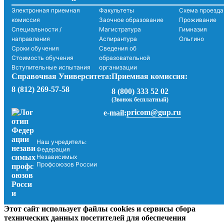
Электронная приемная
Факультеты
Схема проезда
комиссия
Заочное образование
Проживание
Специальности /
Магистратура
Гимназия
направления
Аспирантура
Ольгино
Сроки обучения
Сведения об
Стоимость обучения
образовательной
Вступительные испытания
организации
Справочная Университета:
Приемная комиссия:
8 (812) 269-57-58
8 (800) 333 52 02
(Звонок бесплатный)
pricom@gup.ru
e-mail:
Наш учредитель:
Федерация
Независимых
Профсоюзов России
Этот сайт использует файлы cookies и сервисы сбора
технических данных посетителей для обеспечения