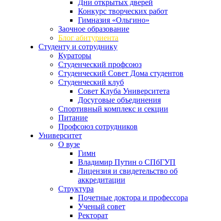
Дни открытых дверей
Конкурс творческих работ
Гимназия «Ольгино»
Заочное образование
Блог абитуриента
Студенту и сотруднику
Кураторы
Студенческий профсоюз
Студенческий Совет Дома студентов
Студенческий клуб
Совет Клуба Университета
Досуговые объединения
Спортивный комплекс и секции
Питание
Профсоюз сотрудников
Университет
О вузе
Гимн
Владимир Путин о СПбГУП
Лицензия и свидетельство об
аккредитации
Структура
Почетные доктора и профессора
Ученый совет
Ректорат