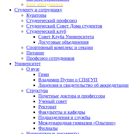
Блог абитуриента
Студенту и сотруднику
Кураторы
Студенческий профсоюз
Студенческий Совет Дома студентов
Студенческий клуб
Совет Клуба Университета
Досуговые объединения
Спортивный комплекс и секции
Питание
Профсоюз сотрудников
Университет
О вузе
Гимн
Владимир Путин о СПбГУП
Лицензия и свидетельство об аккредитации
Структура
Почетные доктора и профессора
Ученый совет
Ректорат
Факультеты и кафедры
Подразделения и службы
Международная гимназия «Ольгино»
Филиалы
Нормативные документы