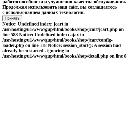
работоспособности и улучшения качества обслуживания.
Продолжая использовать наш сайт, вы соглашаетесь
с использованием данных технологий.
Принять
Notice: Undefined index: jcart in
/usr/hosting/u1/www/gup/html/books/shop/jcart/jcart.php on
line 588 Notice: Undefined index: ajax in
/usr/hosting/u1/www/gup/html/books/shop/jcart/config-
loader.php on line 118 Notice: session_start(): A session had
already been started - ignoring in
/usr/hosting/u1/www/gup/html/books/shop/detail.php on line 8