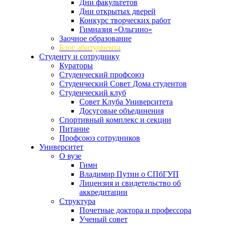
Дни факультетов
Дни открытых дверей
Конкурс творческих работ
Гимназия «Ольгино»
Заочное образование
Блог абитуриента
Студенту и сотруднику
Кураторы
Студенческий профсоюз
Студенческий Совет Дома студентов
Студенческий клуб
Совет Клуба Университета
Досуговые объединения
Спортивный комплекс и секции
Питание
Профсоюз сотрудников
Университет
О вузе
Гимн
Владимир Путин о СПбГУП
Лицензия и свидетельство об
аккредитации
Структура
Почетные доктора и профессора
Ученый совет