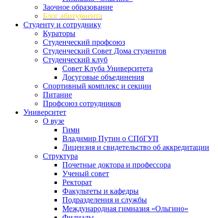
Заочное образование
Блог абитуриента
Студенту и сотруднику
Кураторы
Студенческий профсоюз
Студенческий Совет Дома студентов
Студенческий клуб
Совет Клуба Университета
Досуговые объединения
Спортивный комплекс и секции
Питание
Профсоюз сотрудников
Университет
О вузе
Гимн
Владимир Путин о СПбГУП
Лицензия и свидетельство об аккредитации
Структура
Почетные доктора и профессора
Ученый совет
Ректорат
Факультеты и кафедры
Подразделения и службы
Международная гимназия «Ольгино»
Филиалы