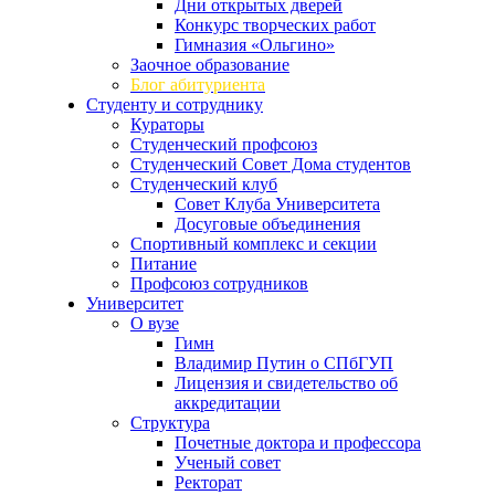
Дни открытых дверей
Конкурс творческих работ
Гимназия «Ольгино»
Заочное образование
Блог абитуриента
Студенту и сотруднику
Кураторы
Студенческий профсоюз
Студенческий Совет Дома студентов
Студенческий клуб
Совет Клуба Университета
Досуговые объединения
Спортивный комплекс и секции
Питание
Профсоюз сотрудников
Университет
О вузе
Гимн
Владимир Путин о СПбГУП
Лицензия и свидетельство об
аккредитации
Структура
Почетные доктора и профессора
Ученый совет
Ректорат