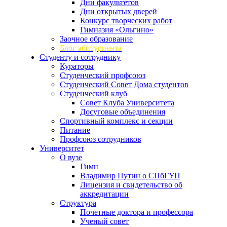
Дни факультетов
Дни открытых дверей
Конкурс творческих работ
Гимназия «Ольгино»
Заочное образование
Блог абитуриента
Студенту и сотруднику
Кураторы
Студенческий профсоюз
Студенческий Совет Дома студентов
Студенческий клуб
Совет Клуба Университета
Досуговые объединения
Спортивный комплекс и секции
Питание
Профсоюз сотрудников
Университет
О вузе
Гимн
Владимир Путин о СПбГУП
Лицензия и свидетельство об
аккредитации
Структура
Почетные доктора и профессора
Ученый совет