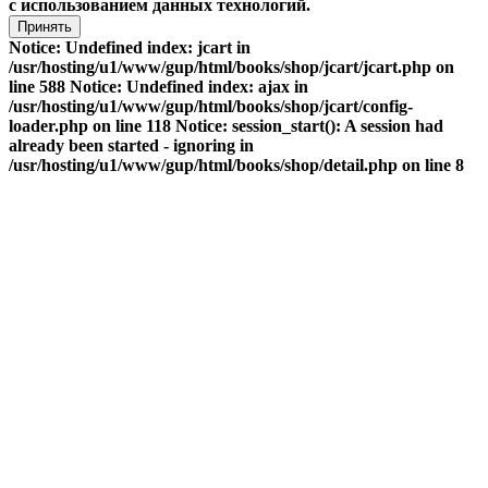
с использованием данных технологий.
Принять
Notice: Undefined index: jcart in
/usr/hosting/u1/www/gup/html/books/shop/jcart/jcart.php on
line 588 Notice: Undefined index: ajax in
/usr/hosting/u1/www/gup/html/books/shop/jcart/config-
loader.php on line 118 Notice: session_start(): A session had
already been started - ignoring in
/usr/hosting/u1/www/gup/html/books/shop/detail.php on line 8