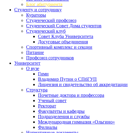
Блог абитуриента
Студенту и сотруднику
Кураторы
Студенческий профсоюз
Студенческий Совет Дома студентов
Студенческий клуб
Совет Клуба Университета
Досуговые объединения
Спортивный комплекс и секции
Питание
Профсоюз сотрудников
Университет
О вузе
Гимн
Владимир Путин о СПбГУП
Лицензия и свидетельство об аккредитации
Структура
Почетные доктора и профессора
Ученый совет
Ректорат
Факультеты и кафедры
Подразделения и службы
Международная гимназия «Ольгино»
Филиалы
Нормативные документы