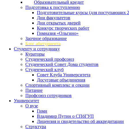
Образовательный кредит
Подготовка к поступлению
Подготовительные курсы (для поступающих 2
Дни факультетов
Дни открытых дверей
Конкурс творческих работ
Гимназия «Ольгино»
Заочное образование
Блог абитуриента
Студенту и сотруднику
Кураторы
Студенческий профсоюз
Студенческий Совет Дома студентов
Студенческий клуб
Совет Клуба Университета
Досуговые объединения
Спортивный комплекс и секции
Питание
Профсоюз сотрудников
Университет
О вузе
Гимн
Владимир Путин о СПбГУП
Лицензия и свидетельство об аккредитации
Структура