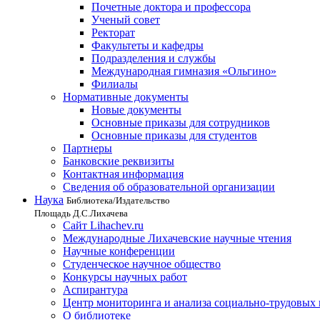
Почетные доктора и профессора
Ученый совет
Ректорат
Факультеты и кафедры
Подразделения и службы
Международная гимназия «Ольгино»
Филиалы
Нормативные документы
Новые документы
Основные приказы для сотрудников
Основные приказы для студентов
Партнеры
Банковские реквизиты
Контактная информация
Сведения об образовательной организации
Наука
Библиотека/Издательство
Площадь Д.С.Лихачева
Сайт Lihachev.ru
Международные Лихачевские научные чтения
Научные конференции
Студенческое научное общество
Конкурсы научных работ
Аспирантура
Центр мониторинга и анализа социально-трудовых
О библиотеке