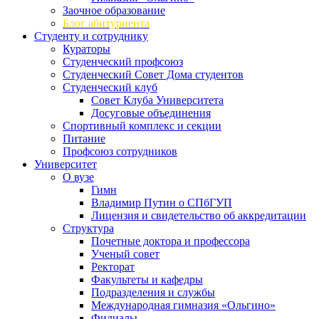
Заочное образование
Блог абитуриента
Студенту и сотруднику
Кураторы
Студенческий профсоюз
Студенческий Совет Дома студентов
Студенческий клуб
Совет Клуба Университета
Досуговые объединения
Спортивный комплекс и секции
Питание
Профсоюз сотрудников
Университет
О вузе
Гимн
Владимир Путин о СПбГУП
Лицензия и свидетельство об аккредитации
Структура
Почетные доктора и профессора
Ученый совет
Ректорат
Факультеты и кафедры
Подразделения и службы
Международная гимназия «Ольгино»
Филиалы