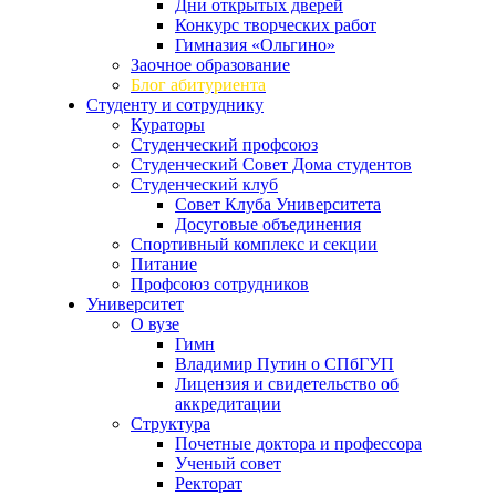
Дни открытых дверей
Конкурс творческих работ
Гимназия «Ольгино»
Заочное образование
Блог абитуриента
Студенту и сотруднику
Кураторы
Студенческий профсоюз
Студенческий Совет Дома студентов
Студенческий клуб
Совет Клуба Университета
Досуговые объединения
Спортивный комплекс и секции
Питание
Профсоюз сотрудников
Университет
О вузе
Гимн
Владимир Путин о СПбГУП
Лицензия и свидетельство об
аккредитации
Структура
Почетные доктора и профессора
Ученый совет
Ректорат