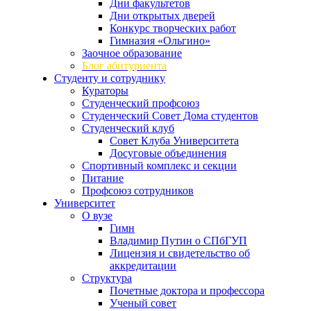
Дни факультетов
Дни открытых дверей
Конкурс творческих работ
Гимназия «Ольгино»
Заочное образование
Блог абитуриента
Студенту и сотруднику
Кураторы
Студенческий профсоюз
Студенческий Совет Дома студентов
Студенческий клуб
Совет Клуба Университета
Досуговые объединения
Спортивный комплекс и секции
Питание
Профсоюз сотрудников
Университет
О вузе
Гимн
Владимир Путин о СПбГУП
Лицензия и свидетельство об
аккредитации
Структура
Почетные доктора и профессора
Ученый совет