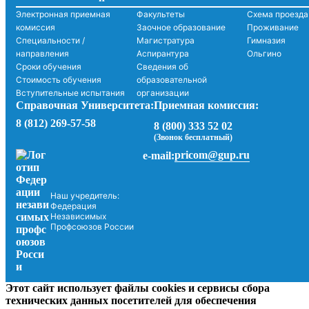
Электронная приемная
Факультеты
Схема проезда
комиссия
Заочное образование
Проживание
Специальности /
Магистратура
Гимназия
направления
Аспирантура
Ольгино
Сроки обучения
Сведения об
Стоимость обучения
образовательной
Вступительные испытания
организации
Справочная Университета:
Приемная комиссия:
8 (812) 269-57-58
8 (800) 333 52 02
(Звонок бесплатный)
pricom@gup.ru
e-mail:
Наш учредитель:
Федерация
Независимых
Профсоюзов России
Этот сайт использует файлы cookies и сервисы сбора
технических данных посетителей для обеспечения