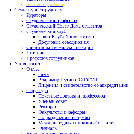
Блог абитуриента
Студенту и сотруднику
Кураторы
Студенческий профсоюз
Студенческий Совет Дома студентов
Студенческий клуб
Совет Клуба Университета
Досуговые объединения
Спортивный комплекс и секции
Питание
Профсоюз сотрудников
Университет
О вузе
Гимн
Владимир Путин о СПбГУП
Лицензия и свидетельство об аккредитации
Структура
Почетные доктора и профессора
Ученый совет
Ректорат
Факультеты и кафедры
Подразделения и службы
Международная гимназия «Ольгино»
Филиалы
Нормативные документы