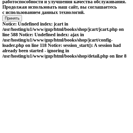
работоспособности и улучшения качества обслуживания.
Продолжая использовать наш сайт, вы соглашаетесь
с использованием данных технологий.
Принять
Notice: Undefined index: jcart in
/usr/hosting/u1/www/gup/html/books/shop/jcart/jcart.php on
line 588 Notice: Undefined index: ajax in
/usr/hosting/u1/www/gup/html/books/shop/jcart/config-
loader.php on line 118 Notice: session_start(): A session had
already been started - ignoring in
/usr/hosting/u1/www/gup/html/books/shop/detail.php on line 8