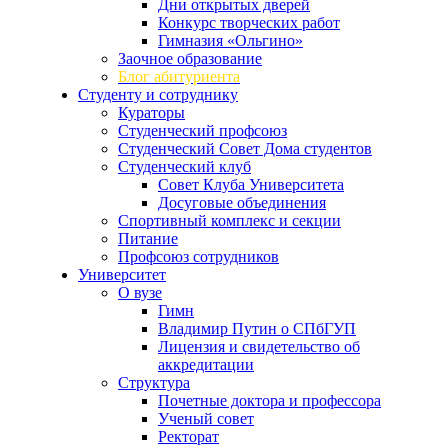
Дни открытых дверей
Конкурс творческих работ
Гимназия «Ольгино»
Заочное образование
Блог абитуриента
Студенту и сотруднику
Кураторы
Студенческий профсоюз
Студенческий Совет Дома студентов
Студенческий клуб
Совет Клуба Университета
Досуговые объединения
Спортивный комплекс и секции
Питание
Профсоюз сотрудников
Университет
О вузе
Гимн
Владимир Путин о СПбГУП
Лицензия и свидетельство об
аккредитации
Структура
Почетные доктора и профессора
Ученый совет
Ректорат