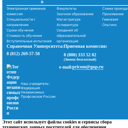
Электронная приемная
Факультеты
Схема проезда
комиссия
Заочное образование
Проживание
Специальности /
Магистратура
Гимназия
направления
Аспирантура
Ольгино
Сроки обучения
Сведения об
Стоимость обучения
образовательной
Вступительные испытания
организации
Справочная Университета:
Приемная комиссия:
8 (812) 269-57-58
8 (800) 333 52 02
(Звонок бесплатный)
pricom@gup.ru
e-mail:
Наш учредитель:
Федерация
Независимых
Профсоюзов России
Этот сайт использует файлы cookies и сервисы сбора
технических данных посетителей для обеспечения