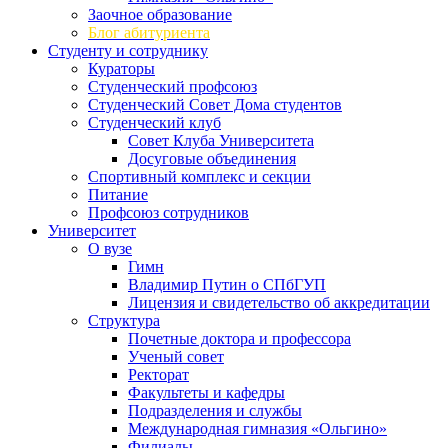
Заочное образование
Блог абитуриента
Студенту и сотруднику
Кураторы
Студенческий профсоюз
Студенческий Совет Дома студентов
Студенческий клуб
Совет Клуба Университета
Досуговые объединения
Спортивный комплекс и секции
Питание
Профсоюз сотрудников
Университет
О вузе
Гимн
Владимир Путин о СПбГУП
Лицензия и свидетельство об аккредитации
Структура
Почетные доктора и профессора
Ученый совет
Ректорат
Факультеты и кафедры
Подразделения и службы
Международная гимназия «Ольгино»
Филиалы