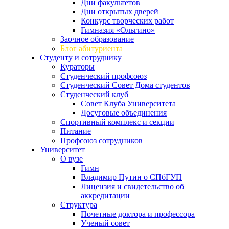
Дни факультетов
Дни открытых дверей
Конкурс творческих работ
Гимназия «Ольгино»
Заочное образование
Блог абитуриента
Студенту и сотруднику
Кураторы
Студенческий профсоюз
Студенческий Совет Дома студентов
Студенческий клуб
Совет Клуба Университета
Досуговые объединения
Спортивный комплекс и секции
Питание
Профсоюз сотрудников
Университет
О вузе
Гимн
Владимир Путин о СПбГУП
Лицензия и свидетельство об
аккредитации
Структура
Почетные доктора и профессора
Ученый совет