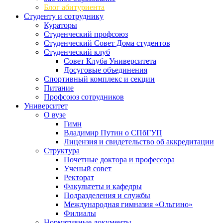
Блог абитуриента
Студенту и сотруднику
Кураторы
Студенческий профсоюз
Студенческий Совет Дома студентов
Студенческий клуб
Совет Клуба Университета
Досуговые объединения
Спортивный комплекс и секции
Питание
Профсоюз сотрудников
Университет
О вузе
Гимн
Владимир Путин о СПбГУП
Лицензия и свидетельство об аккредитации
Структура
Почетные доктора и профессора
Ученый совет
Ректорат
Факультеты и кафедры
Подразделения и службы
Международная гимназия «Ольгино»
Филиалы
Нормативные документы