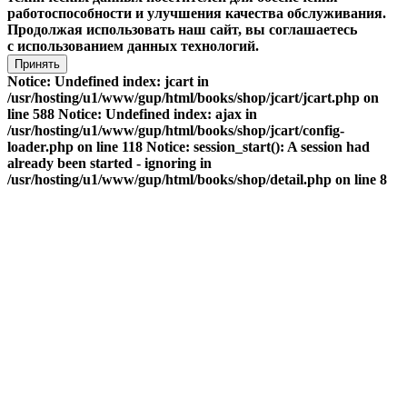
работоспособности и улучшения качества обслуживания.
Продолжая использовать наш сайт, вы соглашаетесь
с использованием данных технологий.
Принять
Notice: Undefined index: jcart in
/usr/hosting/u1/www/gup/html/books/shop/jcart/jcart.php on
line 588 Notice: Undefined index: ajax in
/usr/hosting/u1/www/gup/html/books/shop/jcart/config-
loader.php on line 118 Notice: session_start(): A session had
already been started - ignoring in
/usr/hosting/u1/www/gup/html/books/shop/detail.php on line 8