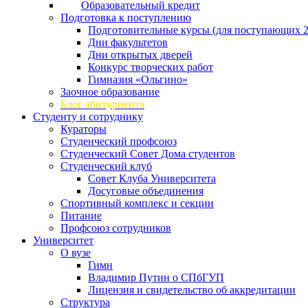
Образовательный кредит
Подготовка к поступлению
Подготовительные курсы (для поступающих 2
Дни факультетов
Дни открытых дверей
Конкурс творческих работ
Гимназия «Ольгино»
Заочное образование
Блог абитуриента
Студенту и сотруднику
Кураторы
Студенческий профсоюз
Студенческий Совет Дома студентов
Студенческий клуб
Совет Клуба Университета
Досуговые объединения
Спортивный комплекс и секции
Питание
Профсоюз сотрудников
Университет
О вузе
Гимн
Владимир Путин о СПбГУП
Лицензия и свидетельство об аккредитации
Структура