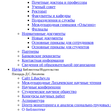
Почетные доктора и профессора
Ученый совет
Ректорат
Факультеты и кафедры
Подразделения и службы
Международная гимназия «Ольгино»
Филиалы
Нормативные документы
Новые документы
Основные приказы для сотрудников
Основные приказы для студентов
Партнеры
Банковские реквизиты
Контактная информация
Сведения об образовательной организации
Наука
Библиотека/Издательство
Площадь Д.С.Лихачева
Сайт Lihachev.ru
Международные Лихачевские научные чтения
Научные конференции
Студенческое научное общество
Конкурсы научных работ
Аспирантура
Центр мониторинга и анализа социально-трудовых
О библиотеке