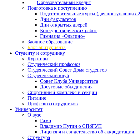
Образовательный кредит
Подготовка к поступлению
Подготовительные курсы (для поступающих 2
Дни факультетов
Дни открытых дверей
Конкурс творческих работ
Гимназия «Ольгино»
Заочное образование
Блог абитуриента
Студенту и сотруднику
Кураторы
Студенческий профсоюз
Студенческий Совет Дома студентов
Студенческий клуб
Совет Клуба Университета
Досуговые объединения
Спортивный комплекс и секции
Питание
Профсоюз сотрудников
Университет
О вузе
Гимн
Владимир Путин о СПбГУП
Лицензия и свидетельство об аккредитации
Структура