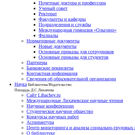
Почетные доктора и профессора
Ученый совет
Ректорат
Факультеты и кафедры
Подразделения и службы
Международная гимназия «Ольгино»
Филиалы
Нормативные документы
Новые документы
Основные приказы для сотрудников
Основные приказы для студентов
Партнеры
Банковские реквизиты
Контактная информация
Сведения об образовательной организации
Наука
Библиотека/Издательство
Площадь Д.С.Лихачева
Сайт Lihachev.ru
Международные Лихачевские научные чтения
Научные конференции
Студенческое научное общество
Конкурсы научных работ
Аспирантура
Центр мониторинга и анализа социально-трудовых
О библиотеке