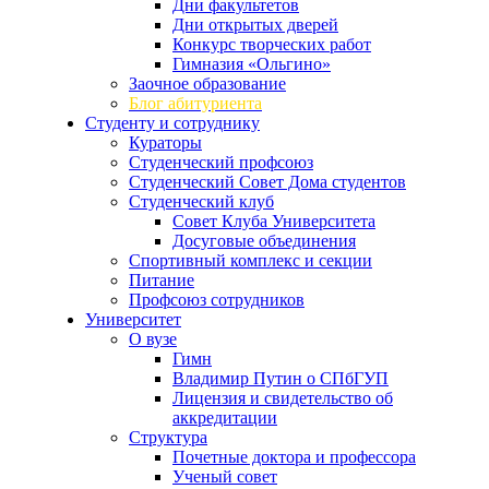
Дни факультетов
Дни открытых дверей
Конкурс творческих работ
Гимназия «Ольгино»
Заочное образование
Блог абитуриента
Студенту и сотруднику
Кураторы
Студенческий профсоюз
Студенческий Совет Дома студентов
Студенческий клуб
Совет Клуба Университета
Досуговые объединения
Спортивный комплекс и секции
Питание
Профсоюз сотрудников
Университет
О вузе
Гимн
Владимир Путин о СПбГУП
Лицензия и свидетельство об
аккредитации
Структура
Почетные доктора и профессора
Ученый совет