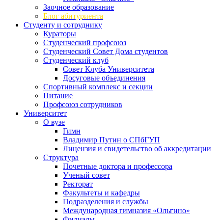
Заочное образование
Блог абитуриента
Студенту и сотруднику
Кураторы
Студенческий профсоюз
Студенческий Совет Дома студентов
Студенческий клуб
Совет Клуба Университета
Досуговые объединения
Спортивный комплекс и секции
Питание
Профсоюз сотрудников
Университет
О вузе
Гимн
Владимир Путин о СПбГУП
Лицензия и свидетельство об аккредитации
Структура
Почетные доктора и профессора
Ученый совет
Ректорат
Факультеты и кафедры
Подразделения и службы
Международная гимназия «Ольгино»
Филиалы