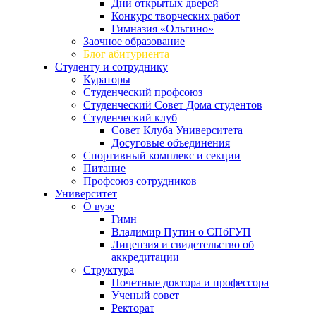
Дни открытых дверей
Конкурс творческих работ
Гимназия «Ольгино»
Заочное образование
Блог абитуриента
Студенту и сотруднику
Кураторы
Студенческий профсоюз
Студенческий Совет Дома студентов
Студенческий клуб
Совет Клуба Университета
Досуговые объединения
Спортивный комплекс и секции
Питание
Профсоюз сотрудников
Университет
О вузе
Гимн
Владимир Путин о СПбГУП
Лицензия и свидетельство об
аккредитации
Структура
Почетные доктора и профессора
Ученый совет
Ректорат