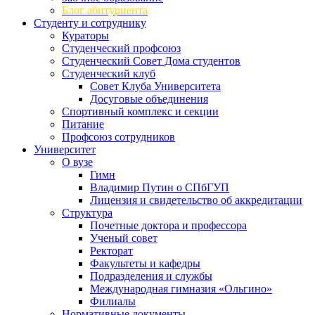
Блог абитуриента
Студенту и сотруднику
Кураторы
Студенческий профсоюз
Студенческий Совет Дома студентов
Студенческий клуб
Совет Клуба Университета
Досуговые объединения
Спортивный комплекс и секции
Питание
Профсоюз сотрудников
Университет
О вузе
Гимн
Владимир Путин о СПбГУП
Лицензия и свидетельство об аккредитации
Структура
Почетные доктора и профессора
Ученый совет
Ректорат
Факультеты и кафедры
Подразделения и службы
Международная гимназия «Ольгино»
Филиалы
Нормативные документы