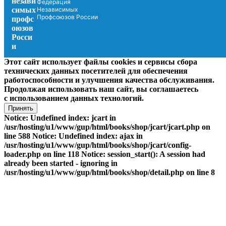
Федерация
Независимых
Профсоюзов России
Этот сайт использует файлы cookies и сервисы сбора
технических данных посетителей для обеспечения
работоспособности и улучшения качества обслуживания.
Продолжая использовать наш сайт, вы соглашаетесь
с использованием данных технологий.
Принять
Notice: Undefined index: jcart in
/usr/hosting/u1/www/gup/html/books/shop/jcart/jcart.php on
line 588 Notice: Undefined index: ajax in
/usr/hosting/u1/www/gup/html/books/shop/jcart/config-
loader.php on line 118 Notice: session_start(): A session had
already been started - ignoring in
/usr/hosting/u1/www/gup/html/books/shop/detail.php on line 8