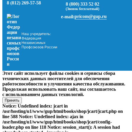
8 (812) 269-57-58
8 (800) 333 52 02
(Звонок бесплатный)
pricom@gup.ru
e-mail:
Наш учредитель:
Федерация
Независимых
Профсоюзов России
Этот сайт использует файлы cookies и сервисы сбора
технических данных посетителей для обеспечения
работоспособности и улучшения качества обслуживания.
Продолжая использовать наш сайт, вы соглашаетесь
с использованием данных технологий.
Принять
Notice: Undefined index: jcart in
/usr/hosting/u1/www/gup/html/books/shop/jcart/jcart.php on
line 588 Notice: Undefined index: ajax in
/usr/hosting/u1/www/gup/html/books/shop/jcart/config-
loader.php on line 118 Notice: session_start(): A session had