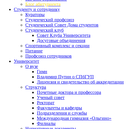
Блог абитуриента
Студенту и сотруднику
Кураторы
Студенческий профсоюз
Студенческий Совет Дома студентов
Студенческий клуб
Совет Клуба Университета
Досуговые объединения
Спортивный комплекс и секции
Питание
Профсоюз сотрудников
Университет
О вузе
Гимн
Владимир Путин о СПбГУП
Лицензия и свидетельство об аккредитации
Структура
Почетные доктора и профессора
Ученый совет
Ректорат
Факультеты и кафедры
Подразделения и службы
Международная гимназия «Ольгино»
Филиалы
Нормативные документы