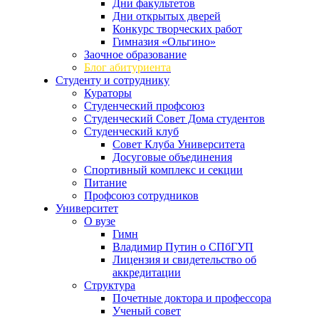
Дни факультетов
Дни открытых дверей
Конкурс творческих работ
Гимназия «Ольгино»
Заочное образование
Блог абитуриента
Студенту и сотруднику
Кураторы
Студенческий профсоюз
Студенческий Совет Дома студентов
Студенческий клуб
Совет Клуба Университета
Досуговые объединения
Спортивный комплекс и секции
Питание
Профсоюз сотрудников
Университет
О вузе
Гимн
Владимир Путин о СПбГУП
Лицензия и свидетельство об
аккредитации
Структура
Почетные доктора и профессора
Ученый совет