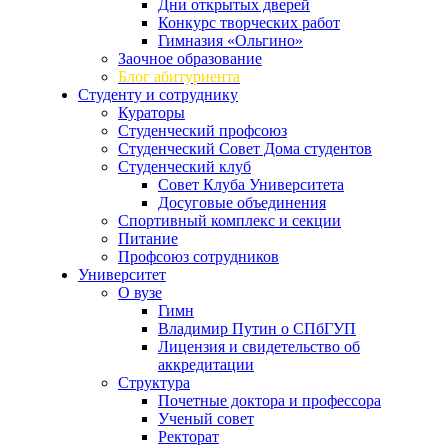
Дни открытых дверей
Конкурс творческих работ
Гимназия «Ольгино»
Заочное образование
Блог абитуриента
Студенту и сотруднику
Кураторы
Студенческий профсоюз
Студенческий Совет Дома студентов
Студенческий клуб
Совет Клуба Университета
Досуговые объединения
Спортивный комплекс и секции
Питание
Профсоюз сотрудников
Университет
О вузе
Гимн
Владимир Путин о СПбГУП
Лицензия и свидетельство об
аккредитации
Структура
Почетные доктора и профессора
Ученый совет
Ректорат