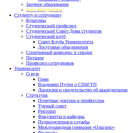
Заочное образование
Блог абитуриента
Студенту и сотруднику
Кураторы
Студенческий профсоюз
Студенческий Совет Дома студентов
Студенческий клуб
Совет Клуба Университета
Досуговые объединения
Спортивный комплекс и секции
Питание
Профсоюз сотрудников
Университет
О вузе
Гимн
Владимир Путин о СПбГУП
Лицензия и свидетельство об аккредитации
Структура
Почетные доктора и профессора
Ученый совет
Ректорат
Факультеты и кафедры
Подразделения и службы
Международная гимназия «Ольгино»
Филиалы