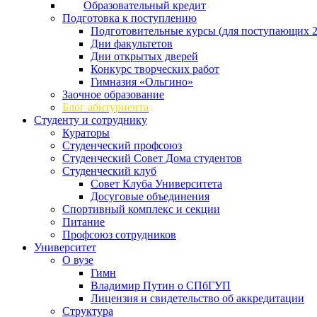
Образовательный кредит
Подготовка к поступлению
Подготовительные курсы (для поступающих 2
Дни факультетов
Дни открытых дверей
Конкурс творческих работ
Гимназия «Ольгино»
Заочное образование
Блог абитуриента
Студенту и сотруднику
Кураторы
Студенческий профсоюз
Студенческий Совет Дома студентов
Студенческий клуб
Совет Клуба Университета
Досуговые объединения
Спортивный комплекс и секции
Питание
Профсоюз сотрудников
Университет
О вузе
Гимн
Владимир Путин о СПбГУП
Лицензия и свидетельство об аккредитации
Структура