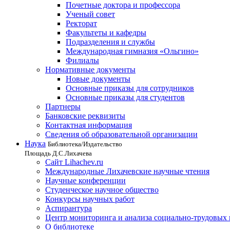
Почетные доктора и профессора
Ученый совет
Ректорат
Факультеты и кафедры
Подразделения и службы
Международная гимназия «Ольгино»
Филиалы
Нормативные документы
Новые документы
Основные приказы для сотрудников
Основные приказы для студентов
Партнеры
Банковские реквизиты
Контактная информация
Сведения об образовательной организации
Наука
Библиотека/Издательство
Площадь Д.С.Лихачева
Сайт Lihachev.ru
Международные Лихачевские научные чтения
Научные конференции
Студенческое научное общество
Конкурсы научных работ
Аспирантура
Центр мониторинга и анализа социально-трудовых
О библиотеке