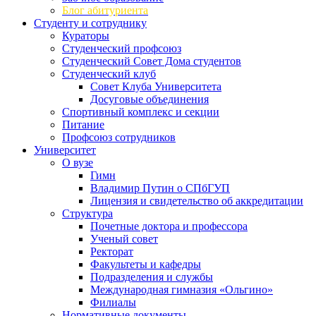
Блог абитуриента
Студенту и сотруднику
Кураторы
Студенческий профсоюз
Студенческий Совет Дома студентов
Студенческий клуб
Совет Клуба Университета
Досуговые объединения
Спортивный комплекс и секции
Питание
Профсоюз сотрудников
Университет
О вузе
Гимн
Владимир Путин о СПбГУП
Лицензия и свидетельство об аккредитации
Структура
Почетные доктора и профессора
Ученый совет
Ректорат
Факультеты и кафедры
Подразделения и службы
Международная гимназия «Ольгино»
Филиалы
Нормативные документы