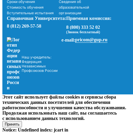
Сроки обучения
Сведения об
Стоимость обучения
образовательной
Вступительные испытания
организации
Справочная Университета:
Приемная комиссия:
8 (812) 269-57-58
8 (800) 333 52 02
(Звонок бесплатный)
pricom@gup.ru
e-mail:
Наш учредитель:
Федерация
Независимых
Профсоюзов России
Этот сайт использует файлы cookies и сервисы сбора
технических данных посетителей для обеспечения
работоспособности и улучшения качества обслуживания.
Продолжая использовать наш сайт, вы соглашаетесь
с использованием данных технологий.
Принять
Notice: Undefined index: jcart in