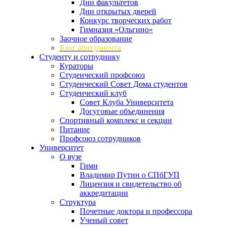
Дни факультетов
Дни открытых дверей
Конкурс творческих работ
Гимназия «Ольгино»
Заочное образование
Блог абитуриента
Студенту и сотруднику
Кураторы
Студенческий профсоюз
Студенческий Совет Дома студентов
Студенческий клуб
Совет Клуба Университета
Досуговые объединения
Спортивный комплекс и секции
Питание
Профсоюз сотрудников
Университет
О вузе
Гимн
Владимир Путин о СПбГУП
Лицензия и свидетельство об
аккредитации
Структура
Почетные доктора и профессора
Ученый совет