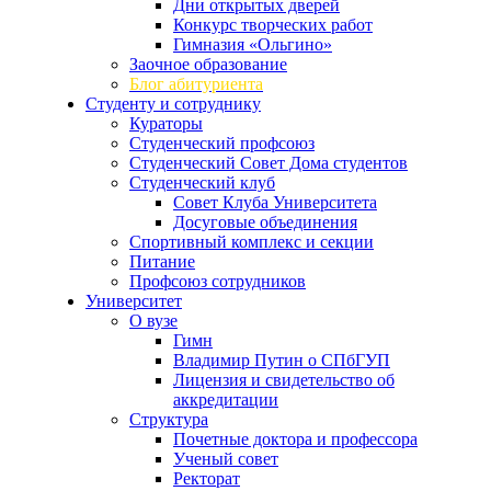
Дни открытых дверей
Конкурс творческих работ
Гимназия «Ольгино»
Заочное образование
Блог абитуриента
Студенту и сотруднику
Кураторы
Студенческий профсоюз
Студенческий Совет Дома студентов
Студенческий клуб
Совет Клуба Университета
Досуговые объединения
Спортивный комплекс и секции
Питание
Профсоюз сотрудников
Университет
О вузе
Гимн
Владимир Путин о СПбГУП
Лицензия и свидетельство об
аккредитации
Структура
Почетные доктора и профессора
Ученый совет
Ректорат