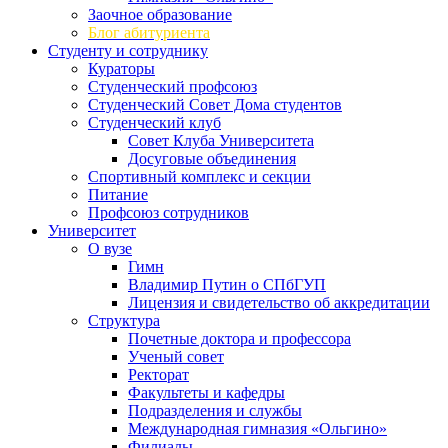
Заочное образование
Блог абитуриента
Студенту и сотруднику
Кураторы
Студенческий профсоюз
Студенческий Совет Дома студентов
Студенческий клуб
Совет Клуба Университета
Досуговые объединения
Спортивный комплекс и секции
Питание
Профсоюз сотрудников
Университет
О вузе
Гимн
Владимир Путин о СПбГУП
Лицензия и свидетельство об аккредитации
Структура
Почетные доктора и профессора
Ученый совет
Ректорат
Факультеты и кафедры
Подразделения и службы
Международная гимназия «Ольгино»
Филиалы