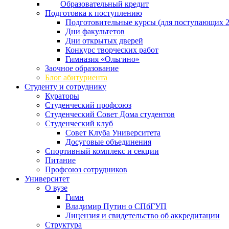
Образовательный кредит
Подготовка к поступлению
Подготовительные курсы (для поступающих 2
Дни факультетов
Дни открытых дверей
Конкурс творческих работ
Гимназия «Ольгино»
Заочное образование
Блог абитуриента
Студенту и сотруднику
Кураторы
Студенческий профсоюз
Студенческий Совет Дома студентов
Студенческий клуб
Совет Клуба Университета
Досуговые объединения
Спортивный комплекс и секции
Питание
Профсоюз сотрудников
Университет
О вузе
Гимн
Владимир Путин о СПбГУП
Лицензия и свидетельство об аккредитации
Структура