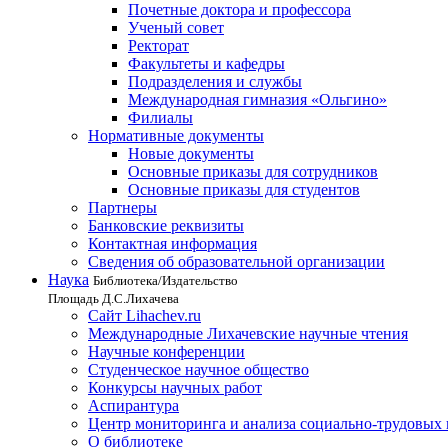
Почетные доктора и профессора
Ученый совет
Ректорат
Факультеты и кафедры
Подразделения и службы
Международная гимназия «Ольгино»
Филиалы
Нормативные документы
Новые документы
Основные приказы для сотрудников
Основные приказы для студентов
Партнеры
Банковские реквизиты
Контактная информация
Сведения об образовательной организации
Наука
Библиотека/Издательство
Площадь Д.С.Лихачева
Сайт Lihachev.ru
Международные Лихачевские научные чтения
Научные конференции
Студенческое научное общество
Конкурсы научных работ
Аспирантура
Центр мониторинга и анализа социально-трудовых
О библиотеке