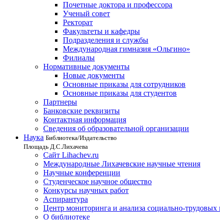
Почетные доктора и профессора
Ученый совет
Ректорат
Факультеты и кафедры
Подразделения и службы
Международная гимназия «Ольгино»
Филиалы
Нормативные документы
Новые документы
Основные приказы для сотрудников
Основные приказы для студентов
Партнеры
Банковские реквизиты
Контактная информация
Сведения об образовательной организации
Наука
Библиотека/Издательство
Площадь Д.С.Лихачева
Сайт Lihachev.ru
Международные Лихачевские научные чтения
Научные конференции
Студенческое научное общество
Конкурсы научных работ
Аспирантура
Центр мониторинга и анализа социально-трудовых
О библиотеке