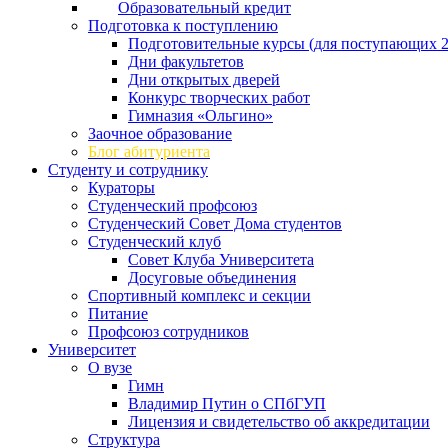
Образовательный кредит
Подготовка к поступлению
Подготовительные курсы (для поступающих 2
Дни факультетов
Дни открытых дверей
Конкурс творческих работ
Гимназия «Ольгино»
Заочное образование
Блог абитуриента
Студенту и сотруднику
Кураторы
Студенческий профсоюз
Студенческий Совет Дома студентов
Студенческий клуб
Совет Клуба Университета
Досуговые объединения
Спортивный комплекс и секции
Питание
Профсоюз сотрудников
Университет
О вузе
Гимн
Владимир Путин о СПбГУП
Лицензия и свидетельство об аккредитации
Структура