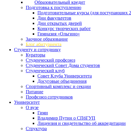
Образовательный кредит
Подготовка к поступлению
Подготовительные курсы (для поступающих 2
Дни факультетов
Дни открытых дверей
Конкурс творческих работ
Гимназия «Ольгино»
Заочное образование
Блог абитуриента
Студенту и сотруднику
Кураторы
Студенческий профсоюз
Студенческий Совет Дома студентов
Студенческий клуб
Совет Клуба Университета
Досуговые объединения
Спортивный комплекс и секции
Питание
Профсоюз сотрудников
Университет
О вузе
Гимн
Владимир Путин о СПбГУП
Лицензия и свидетельство об аккредитации
Структура