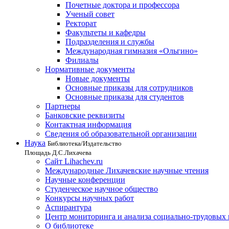
Почетные доктора и профессора
Ученый совет
Ректорат
Факультеты и кафедры
Подразделения и службы
Международная гимназия «Ольгино»
Филиалы
Нормативные документы
Новые документы
Основные приказы для сотрудников
Основные приказы для студентов
Партнеры
Банковские реквизиты
Контактная информация
Сведения об образовательной организации
Наука
Библиотека/Издательство
Площадь Д.С.Лихачева
Сайт Lihachev.ru
Международные Лихачевские научные чтения
Научные конференции
Студенческое научное общество
Конкурсы научных работ
Аспирантура
Центр мониторинга и анализа социально-трудовых
О библиотеке