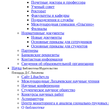
Почетные доктора и профессора
Ученый совет
Ректорат
Факультеты и кафедры
Подразделения и службы
Международная гимназия «Ольгино»
Филиалы
Нормативные документы
Новые документы
Основные приказы для сотрудников
Основные приказы для студентов
Партнеры
Банковские реквизиты
Контактная информация
Сведения об образовательной организации
Наука
Библиотека/Издательство
Площадь Д.С.Лихачева
Сайт Lihachev.ru
Международные Лихачевские научные чтения
Научные конференции
Студенческое научное общество
Конкурсы научных работ
Аспирантура
Центр мониторинга и анализа социально-трудовых
О библиотеке