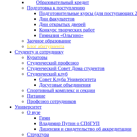
Образовательный кредит
Подготовка к поступлению
Подготовительные курсы (для поступающих 2
Дни факультетов
Дни открытых дверей
Конкурс творческих работ
Гимназия «Ольгино»
Заочное образование
Блог абитуриента
Студенту и сотруднику
Кураторы
Студенческий профсоюз
Студенческий Совет Дома студентов
Студенческий клуб
Совет Клуба Университета
Досуговые объединения
Спортивный комплекс и секции
Питание
Профсоюз сотрудников
Университет
О вузе
Гимн
Владимир Путин о СПбГУП
Лицензия и свидетельство об аккредитации
Структура