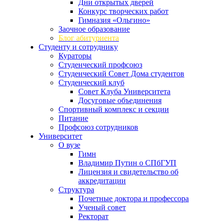
Дни открытых дверей
Конкурс творческих работ
Гимназия «Ольгино»
Заочное образование
Блог абитуриента
Студенту и сотруднику
Кураторы
Студенческий профсоюз
Студенческий Совет Дома студентов
Студенческий клуб
Совет Клуба Университета
Досуговые объединения
Спортивный комплекс и секции
Питание
Профсоюз сотрудников
Университет
О вузе
Гимн
Владимир Путин о СПбГУП
Лицензия и свидетельство об
аккредитации
Структура
Почетные доктора и профессора
Ученый совет
Ректорат