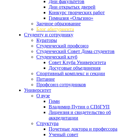
Дни факультетов
Дни открытых дверей
Конкурс творческих работ
Гимназия «Ольгино»
Заочное образование
Блог абитуриента
Студенту и сотруднику
Кураторы
Студенческий профсоюз
Студенческий Совет Дома студентов
Студенческий клуб
Совет Клуба Университета
Досуговые объединения
Спортивный комплекс и секции
Питание
Профсоюз сотрудников
Университет
О вузе
Гимн
Владимир Путин о СПбГУП
Лицензия и свидетельство об
аккредитации
Структура
Почетные доктора и профессора
Ученый совет