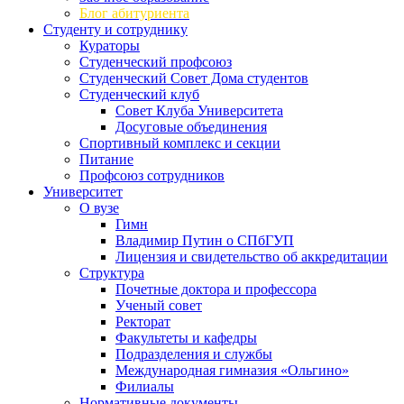
Блог абитуриента
Студенту и сотруднику
Кураторы
Студенческий профсоюз
Студенческий Совет Дома студентов
Студенческий клуб
Совет Клуба Университета
Досуговые объединения
Спортивный комплекс и секции
Питание
Профсоюз сотрудников
Университет
О вузе
Гимн
Владимир Путин о СПбГУП
Лицензия и свидетельство об аккредитации
Структура
Почетные доктора и профессора
Ученый совет
Ректорат
Факультеты и кафедры
Подразделения и службы
Международная гимназия «Ольгино»
Филиалы
Нормативные документы