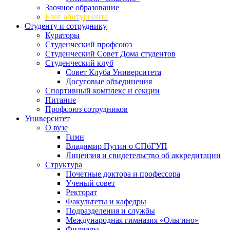
Заочное образование
Блог абитуриента
Студенту и сотруднику
Кураторы
Студенческий профсоюз
Студенческий Совет Дома студентов
Студенческий клуб
Совет Клуба Университета
Досуговые объединения
Спортивный комплекс и секции
Питание
Профсоюз сотрудников
Университет
О вузе
Гимн
Владимир Путин о СПбГУП
Лицензия и свидетельство об аккредитации
Структура
Почетные доктора и профессора
Ученый совет
Ректорат
Факультеты и кафедры
Подразделения и службы
Международная гимназия «Ольгино»
Филиалы