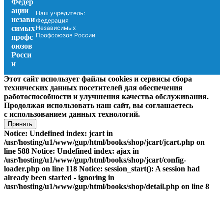
Наш учредитель:
Федерация
Независимых
Профсоюзов России
Этот сайт использует файлы cookies и сервисы сбора
технических данных посетителей для обеспечения
работоспособности и улучшения качества обслуживания.
Продолжая использовать наш сайт, вы соглашаетесь
с использованием данных технологий.
Принять
Notice: Undefined index: jcart in
/usr/hosting/u1/www/gup/html/books/shop/jcart/jcart.php on
line 588 Notice: Undefined index: ajax in
/usr/hosting/u1/www/gup/html/books/shop/jcart/config-
loader.php on line 118 Notice: session_start(): A session had
already been started - ignoring in
/usr/hosting/u1/www/gup/html/books/shop/detail.php on line 8