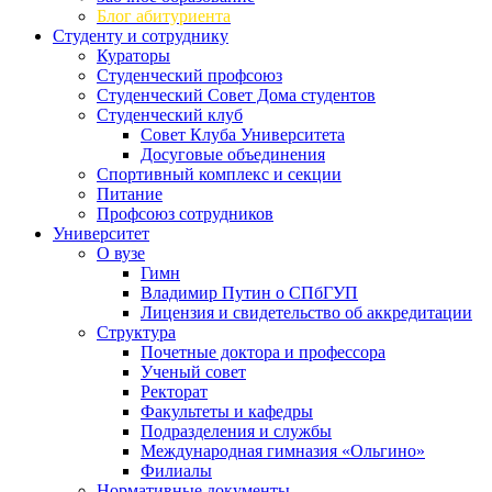
Блог абитуриента
Студенту и сотруднику
Кураторы
Студенческий профсоюз
Студенческий Совет Дома студентов
Студенческий клуб
Совет Клуба Университета
Досуговые объединения
Спортивный комплекс и секции
Питание
Профсоюз сотрудников
Университет
О вузе
Гимн
Владимир Путин о СПбГУП
Лицензия и свидетельство об аккредитации
Структура
Почетные доктора и профессора
Ученый совет
Ректорат
Факультеты и кафедры
Подразделения и службы
Международная гимназия «Ольгино»
Филиалы
Нормативные документы