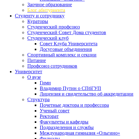
Заочное образование
Блог абитуриента
Студенту и сотруднику
Кураторы
Студенческий профсоюз
Студенческий Совет Дома студентов
Студенческий клуб
Совет Клуба Университета
Досуговые объединения
Спортивный комплекс и секции
Питание
Профсоюз сотрудников
Университет
О вузе
Гимн
Владимир Путин о СПбГУП
Лицензия и свидетельство об аккредитации
Структура
Почетные доктора и профессора
Ученый совет
Ректорат
Факультеты и кафедры
Подразделения и службы
Международная гимназия «Ольгино»
Филиалы