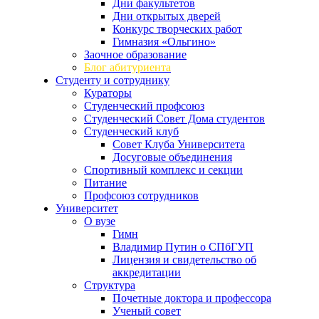
Дни факультетов
Дни открытых дверей
Конкурс творческих работ
Гимназия «Ольгино»
Заочное образование
Блог абитуриента
Студенту и сотруднику
Кураторы
Студенческий профсоюз
Студенческий Совет Дома студентов
Студенческий клуб
Совет Клуба Университета
Досуговые объединения
Спортивный комплекс и секции
Питание
Профсоюз сотрудников
Университет
О вузе
Гимн
Владимир Путин о СПбГУП
Лицензия и свидетельство об
аккредитации
Структура
Почетные доктора и профессора
Ученый совет