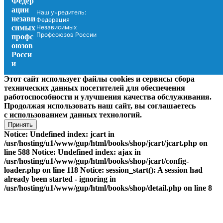
Наш учредитель:
Федерация
Независимых
Профсоюзов России
Этот сайт использует файлы cookies и сервисы сбора
технических данных посетителей для обеспечения
работоспособности и улучшения качества обслуживания.
Продолжая использовать наш сайт, вы соглашаетесь
с использованием данных технологий.
Принять
Notice: Undefined index: jcart in
/usr/hosting/u1/www/gup/html/books/shop/jcart/jcart.php on
line 588 Notice: Undefined index: ajax in
/usr/hosting/u1/www/gup/html/books/shop/jcart/config-
loader.php on line 118 Notice: session_start(): A session had
already been started - ignoring in
/usr/hosting/u1/www/gup/html/books/shop/detail.php on line 8