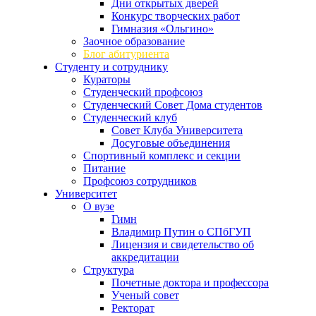
Дни открытых дверей
Конкурс творческих работ
Гимназия «Ольгино»
Заочное образование
Блог абитуриента
Студенту и сотруднику
Кураторы
Студенческий профсоюз
Студенческий Совет Дома студентов
Студенческий клуб
Совет Клуба Университета
Досуговые объединения
Спортивный комплекс и секции
Питание
Профсоюз сотрудников
Университет
О вузе
Гимн
Владимир Путин о СПбГУП
Лицензия и свидетельство об
аккредитации
Структура
Почетные доктора и профессора
Ученый совет
Ректорат