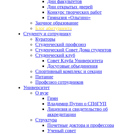
Дни факультетов
Дни открытых дверей
Конкурс творческих работ
Гимназия «Ольгино»
Заочное образование
Блог абитуриента
Студенту и сотруднику
Кураторы
Студенческий профсоюз
Студенческий Совет Дома студентов
Студенческий клуб
Совет Клуба Университета
Досуговые объединения
Спортивный комплекс и секции
Питание
Профсоюз сотрудников
Университет
О вузе
Гимн
Владимир Путин о СПбГУП
Лицензия и свидетельство об
аккредитации
Структура
Почетные доктора и профессора
Ученый совет