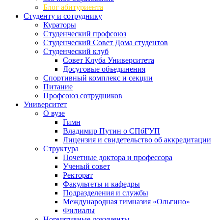
Блог абитуриента
Студенту и сотруднику
Кураторы
Студенческий профсоюз
Студенческий Совет Дома студентов
Студенческий клуб
Совет Клуба Университета
Досуговые объединения
Спортивный комплекс и секции
Питание
Профсоюз сотрудников
Университет
О вузе
Гимн
Владимир Путин о СПбГУП
Лицензия и свидетельство об аккредитации
Структура
Почетные доктора и профессора
Ученый совет
Ректорат
Факультеты и кафедры
Подразделения и службы
Международная гимназия «Ольгино»
Филиалы
Нормативные документы