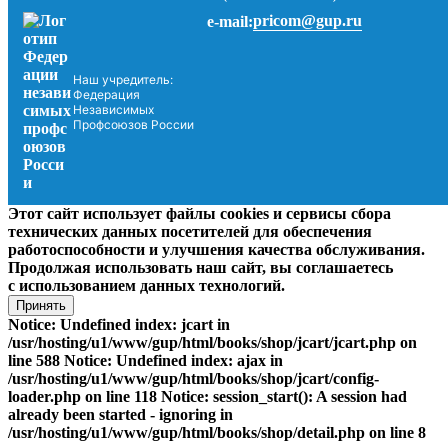
pricom@gup.ru
e-mail:
Наш учредитель:
Федерация
Независимых
Профсоюзов России
Этот сайт использует файлы cookies и сервисы сбора
технических данных посетителей для обеспечения
работоспособности и улучшения качества обслуживания.
Продолжая использовать наш сайт, вы соглашаетесь
с использованием данных технологий.
Принять
Notice: Undefined index: jcart in
/usr/hosting/u1/www/gup/html/books/shop/jcart/jcart.php on
line 588 Notice: Undefined index: ajax in
/usr/hosting/u1/www/gup/html/books/shop/jcart/config-
loader.php on line 118 Notice: session_start(): A session had
already been started - ignoring in
/usr/hosting/u1/www/gup/html/books/shop/detail.php on line 8