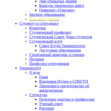
Дни открытых дверей
Конкурс творческих работ
Гимназия «Ольгино»
Заочное образование
Блог абитуриента
Студенту и сотруднику
Кураторы
Студенческий профсоюз
Студенческий Совет Дома студентов
Студенческий клуб
Совет Клуба Университета
Досуговые объединения
Спортивный комплекс и секции
Питание
Профсоюз сотрудников
Университет
О вузе
Гимн
Владимир Путин о СПбГУП
Лицензия и свидетельство об
аккредитации
Структура
Почетные доктора и профессора
Ученый совет
Ректорат