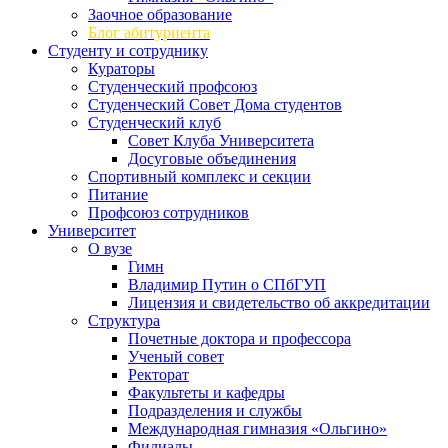
Заочное образование
Блог абитуриента
Студенту и сотруднику
Кураторы
Студенческий профсоюз
Студенческий Совет Дома студентов
Студенческий клуб
Совет Клуба Университета
Досуговые объединения
Спортивный комплекс и секции
Питание
Профсоюз сотрудников
Университет
О вузе
Гимн
Владимир Путин о СПбГУП
Лицензия и свидетельство об аккредитации
Структура
Почетные доктора и профессора
Ученый совет
Ректорат
Факультеты и кафедры
Подразделения и службы
Международная гимназия «Ольгино»
Филиалы