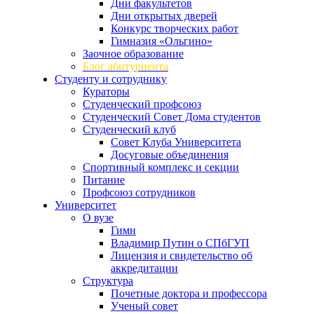
Дни факультетов
Дни открытых дверей
Конкурс творческих работ
Гимназия «Ольгино»
Заочное образование
Блог абитуриента
Студенту и сотруднику
Кураторы
Студенческий профсоюз
Студенческий Совет Дома студентов
Студенческий клуб
Совет Клуба Университета
Досуговые объединения
Спортивный комплекс и секции
Питание
Профсоюз сотрудников
Университет
О вузе
Гимн
Владимир Путин о СПбГУП
Лицензия и свидетельство об
аккредитации
Структура
Почетные доктора и профессора
Ученый совет