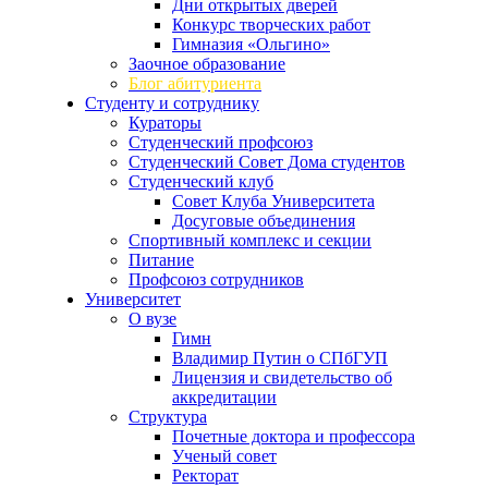
Дни открытых дверей
Конкурс творческих работ
Гимназия «Ольгино»
Заочное образование
Блог абитуриента
Студенту и сотруднику
Кураторы
Студенческий профсоюз
Студенческий Совет Дома студентов
Студенческий клуб
Совет Клуба Университета
Досуговые объединения
Спортивный комплекс и секции
Питание
Профсоюз сотрудников
Университет
О вузе
Гимн
Владимир Путин о СПбГУП
Лицензия и свидетельство об
аккредитации
Структура
Почетные доктора и профессора
Ученый совет
Ректорат