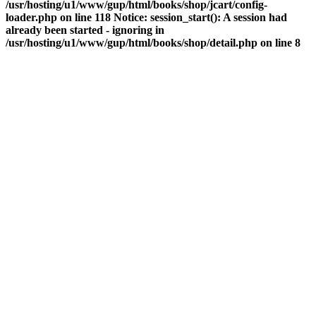
/usr/hosting/u1/www/gup/html/books/shop/jcart/config-
loader.php on line 118 Notice: session_start(): A session had
already been started - ignoring in
/usr/hosting/u1/www/gup/html/books/shop/detail.php on line 8