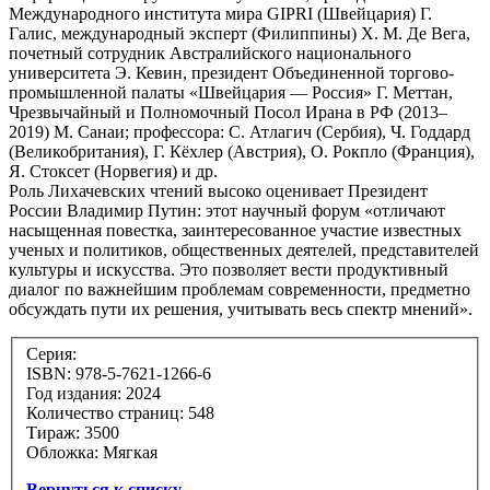
Международного института мира GIРRI (Швейцария) Г.
Галис, международный эксперт (Филиппины) Х. М. Де Вега,
почетный сотрудник Австралийского национального
университета Э. Кевин, президент Объединенной торгово-
промышленной палаты «Швейцария — Россия» Г. Меттан,
Чрезвычайный и Полномочный Посол Ирана в РФ (2013–
2019) М. Санаи; профессора: С. Атлагич (Сербия), Ч. Годдард
(Великобритания), Г. Кёхлер (Австрия), О. Рокпло (Франция),
Я. Стоксет (Норвегия) и др.
Роль Лихачевских чтений высоко оценивает Президент
России Владимир Путин: этот научный форум «отличают
насыщенная повестка, заинтересованное участие известных
ученых и политиков, общественных деятелей, представителей
культуры и искусства. Это позволяет вести продуктивный
диалог по важнейшим проблемам современности, предметно
обсуждать пути их решения, учитывать весь спектр мнений».
Серия:
ISBN: 978-5-7621-1266-6
Год издания: 2024
Количество страниц: 548
Тираж: 3500
Обложка: Мягкая
Вернуться к списку