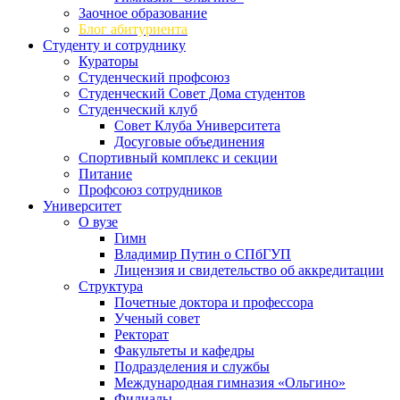
Заочное образование
Блог абитуриента
Студенту и сотруднику
Кураторы
Студенческий профсоюз
Студенческий Совет Дома студентов
Студенческий клуб
Совет Клуба Университета
Досуговые объединения
Спортивный комплекс и секции
Питание
Профсоюз сотрудников
Университет
О вузе
Гимн
Владимир Путин о СПбГУП
Лицензия и свидетельство об аккредитации
Структура
Почетные доктора и профессора
Ученый совет
Ректорат
Факультеты и кафедры
Подразделения и службы
Международная гимназия «Ольгино»
Филиалы