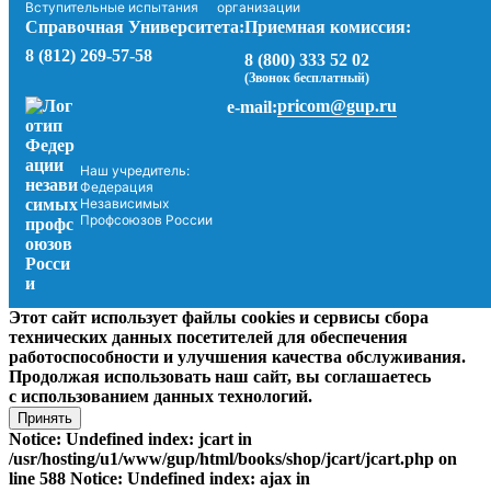
Вступительные испытания
организации
Справочная Университета:
Приемная комиссия:
8 (812) 269-57-58
8 (800) 333 52 02
(Звонок бесплатный)
pricom@gup.ru
e-mail:
Наш учредитель:
Федерация
Независимых
Профсоюзов России
Этот сайт использует файлы cookies и сервисы сбора
технических данных посетителей для обеспечения
работоспособности и улучшения качества обслуживания.
Продолжая использовать наш сайт, вы соглашаетесь
с использованием данных технологий.
Принять
Notice: Undefined index: jcart in
/usr/hosting/u1/www/gup/html/books/shop/jcart/jcart.php on
line 588 Notice: Undefined index: ajax in