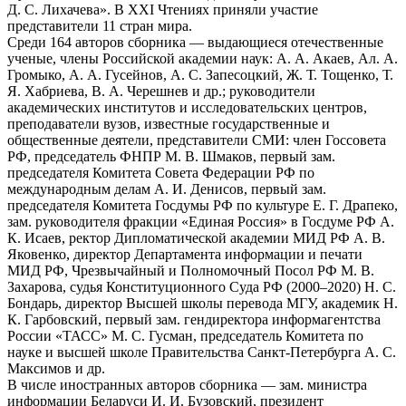
Д. С. Лихачева». В XXI Чтениях приняли участие
представители 11 стран мира.
Среди 164 авторов сборника — выдающиеся отечественные
ученые, члены Российской академии наук: А. А. Акаев, Ал. А.
Громыко, А. А. Гусейнов, А. С. Запесоцкий, Ж. Т. Тощенко, Т.
Я. Хабриева, В. А. Черешнев и др.; руководители
академических институтов и исследовательских центров,
преподаватели вузов, известные государственные и
общественные деятели, представители СМИ: член Госсовета
РФ, председатель ФНПР М. В. Шмаков, первый зам.
председателя Комитета Совета Федерации РФ по
международным делам А. И. Денисов, первый зам.
председателя Комитета Госдумы РФ по культуре Е. Г. Драпеко,
зам. руководителя фракции «Единая Россия» в Госдуме РФ А.
К. Исаев, ректор Дипломатической академии МИД РФ А. В.
Яковенко, директор Департамента информации и печати
МИД РФ, Чрезвычайный и Полномочный Посол РФ М. В.
Захарова, судья Конституционного Суда РФ (2000–2020) Н. С.
Бондарь, директор Высшей школы перевода МГУ, академик Н.
К. Гарбовский, первый зам. гендиректора информагентства
России «ТАСС» М. С. Гусман, председатель Комитета по
науке и высшей школе Правительства Санкт-Петербурга А. С.
Максимов и др.
В числе иностранных авторов сборника — зам. министра
информации Беларуси И. И. Бузовский, президент