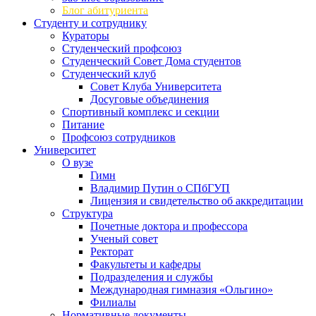
Блог абитуриента
Студенту и сотруднику
Кураторы
Студенческий профсоюз
Студенческий Совет Дома студентов
Студенческий клуб
Совет Клуба Университета
Досуговые объединения
Спортивный комплекс и секции
Питание
Профсоюз сотрудников
Университет
О вузе
Гимн
Владимир Путин о СПбГУП
Лицензия и свидетельство об аккредитации
Структура
Почетные доктора и профессора
Ученый совет
Ректорат
Факультеты и кафедры
Подразделения и службы
Международная гимназия «Ольгино»
Филиалы
Нормативные документы