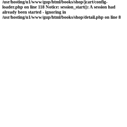
/usr/hosting/u1/www/gup/html/books/shop/jcart/config-
loader.php on line 118 Notice: session_start(): A session had
already been started - ignoring in
/usr/hosting/u1/www/gup/html/books/shop/detail.php on line 8