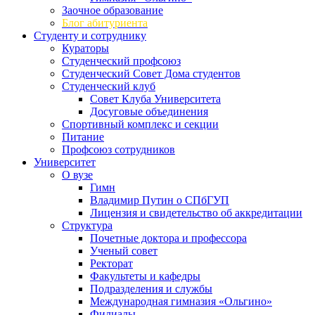
Заочное образование
Блог абитуриента
Студенту и сотруднику
Кураторы
Студенческий профсоюз
Студенческий Совет Дома студентов
Студенческий клуб
Совет Клуба Университета
Досуговые объединения
Спортивный комплекс и секции
Питание
Профсоюз сотрудников
Университет
О вузе
Гимн
Владимир Путин о СПбГУП
Лицензия и свидетельство об аккредитации
Структура
Почетные доктора и профессора
Ученый совет
Ректорат
Факультеты и кафедры
Подразделения и службы
Международная гимназия «Ольгино»
Филиалы