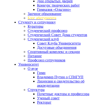
Дни открытых дверей
Конкурс творческих работ
Гимназия «Ольгино»
Заочное образование
Блог абитуриента
Студенту и сотруднику
Кураторы
Студенческий профсоюз
Студенческий Совет Дома студентов
Студенческий клуб
Совет Клуба Университета
Досуговые объединения
Спортивный комплекс и секции
Питание
Профсоюз сотрудников
Университет
О вузе
Гимн
Владимир Путин о СПбГУП
Лицензия и свидетельство об
аккредитации
Структура
Почетные доктора и профессора
Ученый совет
Ректорат