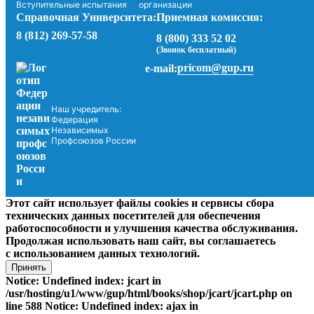
Вступительные испытания
организации
Справочная Университета:
Приемная комиссия:
8 (812) 269-57-58
8 (800) 333 52 02
(Звонок бесплатный)
pricom@gup.ru
e-mail:
Наш учредитель:
Федерация
Независимых
Профсоюзов России
Этот сайт использует файлы cookies и сервисы сбора
технических данных посетителей для обеспечения
работоспособности и улучшения качества обслуживания.
Продолжая использовать наш сайт, вы соглашаетесь
с использованием данных технологий.
Принять
Notice: Undefined index: jcart in
/usr/hosting/u1/www/gup/html/books/shop/jcart/jcart.php on
line 588 Notice: Undefined index: ajax in