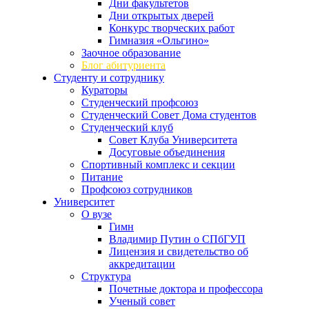
Дни факультетов
Дни открытых дверей
Конкурс творческих работ
Гимназия «Ольгино»
Заочное образование
Блог абитуриента
Студенту и сотруднику
Кураторы
Студенческий профсоюз
Студенческий Совет Дома студентов
Студенческий клуб
Совет Клуба Университета
Досуговые объединения
Спортивный комплекс и секции
Питание
Профсоюз сотрудников
Университет
О вузе
Гимн
Владимир Путин о СПбГУП
Лицензия и свидетельство об
аккредитации
Структура
Почетные доктора и профессора
Ученый совет