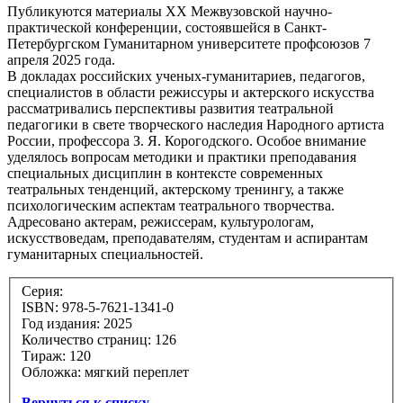
Публикуются материалы XX Межвузовской научно-
практической конференции, состоявшейся в Санкт-
Петербургском Гуманитарном университете проф­союзов 7
апреля 2025 года.
В докладах российских ученых-гуманитариев, педагогов,
специалистов в области режиссуры и актерского искусства
рассматривались перспективы развития театральной
педагогики в свете творческого наследия Народного артиста
России, профессора З. Я. Корогодского. Особое внимание
уделялось вопросам методики и практики преподавания
специальных дисциплин в контексте современных
театральных тенденций, актерскому тренингу, а также
психологическим аспектам театрального творчества.
Адресовано актерам, режиссерам, культурологам,
искусствоведам, преподавателям, студентам и аспирантам
гуманитарных специальностей.
Серия:
ISBN: 978-5-7621-1341-0
Год издания: 2025
Количество страниц: 126
Тираж: 120
Обложка: мягкий переплет
Вернуться к списку