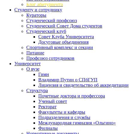
Блог абитуриента
Студенту и сотруднику
Кураторы
Студенческий профсоюз
Студенческий Совет Дома студентов
Студенческий клуб
Совет Клуба Университета
Досуговые объединения
Спортивный комплекс и секции
Питание
Профсоюз сотрудников
Университет
О вузе
Гимн
Владимир Путин о СПбГУП
Лицензия и свидетельство об аккредитации
Структура
Почетные доктора и профессора
Ученый совет
Ректорат
Факультеты и кафедры
Подразделения и службы
Международная гимназия «Ольгино»
Филиалы
Нормативные документы