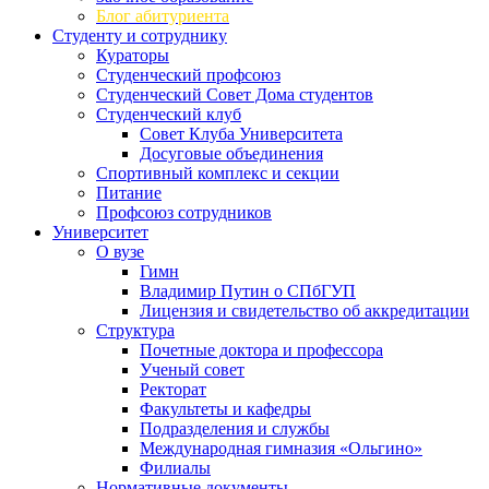
Блог абитуриента
Студенту и сотруднику
Кураторы
Студенческий профсоюз
Студенческий Совет Дома студентов
Студенческий клуб
Совет Клуба Университета
Досуговые объединения
Спортивный комплекс и секции
Питание
Профсоюз сотрудников
Университет
О вузе
Гимн
Владимир Путин о СПбГУП
Лицензия и свидетельство об аккредитации
Структура
Почетные доктора и профессора
Ученый совет
Ректорат
Факультеты и кафедры
Подразделения и службы
Международная гимназия «Ольгино»
Филиалы
Нормативные документы