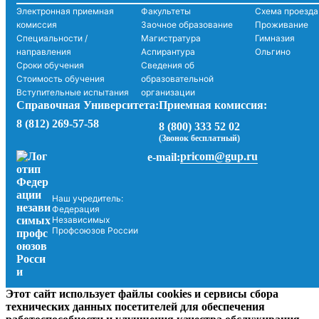
Электронная приемная
Факультеты
Схема проезда
комиссия
Заочное образование
Проживание
Специальности /
Магистратура
Гимназия
направления
Аспирантура
Ольгино
Сроки обучения
Сведения об
Стоимость обучения
образовательной
Вступительные испытания
организации
Справочная Университета:
Приемная комиссия:
8 (812) 269-57-58
8 (800) 333 52 02
(Звонок бесплатный)
pricom@gup.ru
e-mail:
Наш учредитель:
Федерация
Независимых
Профсоюзов России
Этот сайт использует файлы cookies и сервисы сбора
технических данных посетителей для обеспечения