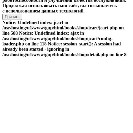
работоспособности и улучшения качества обслуживания.
Продолжая использовать наш сайт, вы соглашаетесь
с использованием данных технологий.
Принять
Notice: Undefined index: jcart in
/usr/hosting/u1/www/gup/html/books/shop/jcart/jcart.php on
line 588 Notice: Undefined index: ajax in
/usr/hosting/u1/www/gup/html/books/shop/jcart/config-
loader.php on line 118 Notice: session_start(): A session had
already been started - ignoring in
/usr/hosting/u1/www/gup/html/books/shop/detail.php on line 8