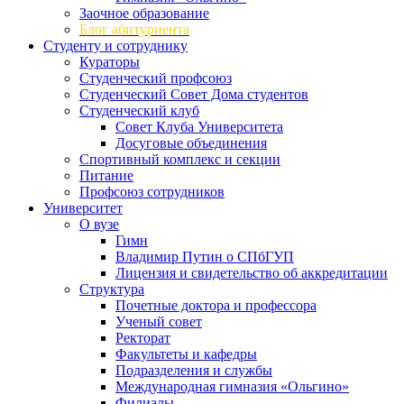
Заочное образование
Блог абитуриента
Студенту и сотруднику
Кураторы
Студенческий профсоюз
Студенческий Совет Дома студентов
Студенческий клуб
Совет Клуба Университета
Досуговые объединения
Спортивный комплекс и секции
Питание
Профсоюз сотрудников
Университет
О вузе
Гимн
Владимир Путин о СПбГУП
Лицензия и свидетельство об аккредитации
Структура
Почетные доктора и профессора
Ученый совет
Ректорат
Факультеты и кафедры
Подразделения и службы
Международная гимназия «Ольгино»
Филиалы