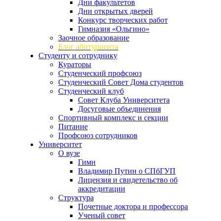
Дни факультетов
Дни открытых дверей
Конкурс творческих работ
Гимназия «Ольгино»
Заочное образование
Блог абитуриента
Студенту и сотруднику
Кураторы
Студенческий профсоюз
Студенческий Совет Дома студентов
Студенческий клуб
Совет Клуба Университета
Досуговые объединения
Спортивный комплекс и секции
Питание
Профсоюз сотрудников
Университет
О вузе
Гимн
Владимир Путин о СПбГУП
Лицензия и свидетельство об
аккредитации
Структура
Почетные доктора и профессора
Ученый совет