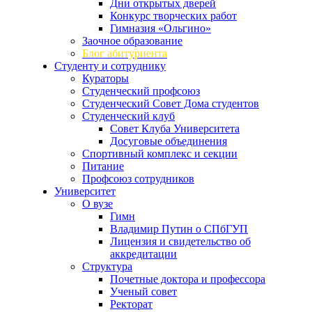
Дни открытых дверей
Конкурс творческих работ
Гимназия «Ольгино»
Заочное образование
Блог абитуриента
Студенту и сотруднику
Кураторы
Студенческий профсоюз
Студенческий Совет Дома студентов
Студенческий клуб
Совет Клуба Университета
Досуговые объединения
Спортивный комплекс и секции
Питание
Профсоюз сотрудников
Университет
О вузе
Гимн
Владимир Путин о СПбГУП
Лицензия и свидетельство об
аккредитации
Структура
Почетные доктора и профессора
Ученый совет
Ректорат