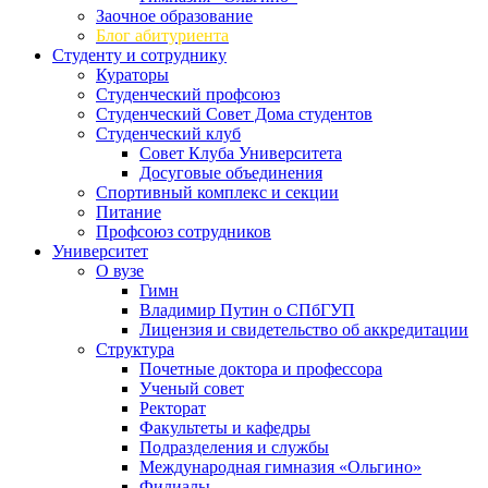
Заочное образование
Блог абитуриента
Студенту и сотруднику
Кураторы
Студенческий профсоюз
Студенческий Совет Дома студентов
Студенческий клуб
Совет Клуба Университета
Досуговые объединения
Спортивный комплекс и секции
Питание
Профсоюз сотрудников
Университет
О вузе
Гимн
Владимир Путин о СПбГУП
Лицензия и свидетельство об аккредитации
Структура
Почетные доктора и профессора
Ученый совет
Ректорат
Факультеты и кафедры
Подразделения и службы
Международная гимназия «Ольгино»
Филиалы