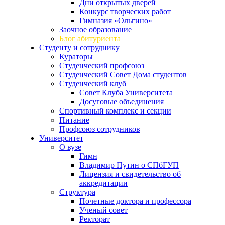
Дни открытых дверей
Конкурс творческих работ
Гимназия «Ольгино»
Заочное образование
Блог абитуриента
Студенту и сотруднику
Кураторы
Студенческий профсоюз
Студенческий Совет Дома студентов
Студенческий клуб
Совет Клуба Университета
Досуговые объединения
Спортивный комплекс и секции
Питание
Профсоюз сотрудников
Университет
О вузе
Гимн
Владимир Путин о СПбГУП
Лицензия и свидетельство об
аккредитации
Структура
Почетные доктора и профессора
Ученый совет
Ректорат