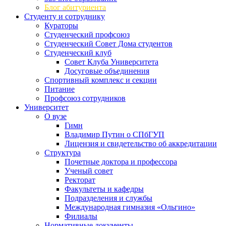
Блог абитуриента
Студенту и сотруднику
Кураторы
Студенческий профсоюз
Студенческий Совет Дома студентов
Студенческий клуб
Совет Клуба Университета
Досуговые объединения
Спортивный комплекс и секции
Питание
Профсоюз сотрудников
Университет
О вузе
Гимн
Владимир Путин о СПбГУП
Лицензия и свидетельство об аккредитации
Структура
Почетные доктора и профессора
Ученый совет
Ректорат
Факультеты и кафедры
Подразделения и службы
Международная гимназия «Ольгино»
Филиалы
Нормативные документы