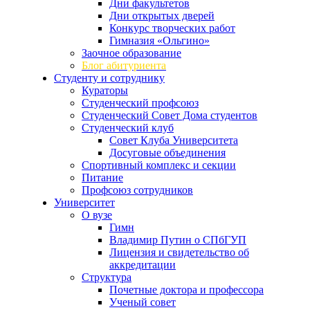
Дни факультетов
Дни открытых дверей
Конкурс творческих работ
Гимназия «Ольгино»
Заочное образование
Блог абитуриента
Студенту и сотруднику
Кураторы
Студенческий профсоюз
Студенческий Совет Дома студентов
Студенческий клуб
Совет Клуба Университета
Досуговые объединения
Спортивный комплекс и секции
Питание
Профсоюз сотрудников
Университет
О вузе
Гимн
Владимир Путин о СПбГУП
Лицензия и свидетельство об
аккредитации
Структура
Почетные доктора и профессора
Ученый совет