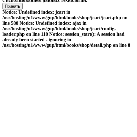
с использованием данных технологий.
Принять
Notice: Undefined index: jcart in
/usr/hosting/u1/www/gup/html/books/shop/jcart/jcart.php on
line 588 Notice: Undefined index: ajax in
/usr/hosting/u1/www/gup/html/books/shop/jcart/config-
loader.php on line 118 Notice: session_start(): A session had
already been started - ignoring in
/usr/hosting/u1/www/gup/html/books/shop/detail.php on line 8