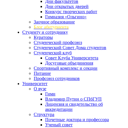
Дни факультетов
Дни открытых дверей
Конкурс творческих работ
Гимназия «Ольгино»
Заочное образование
Блог абитуриента
Студенту и сотруднику
Кураторы
Студенческий профсоюз
Студенческий Совет Дома студентов
Студенческий клуб
Совет Клуба Университета
Досуговые объединения
Спортивный комплекс и секции
Питание
Профсоюз сотрудников
Университет
О вузе
Гимн
Владимир Путин о СПбГУП
Лицензия и свидетельство об
аккредитации
Структура
Почетные доктора и профессора
Ученый совет