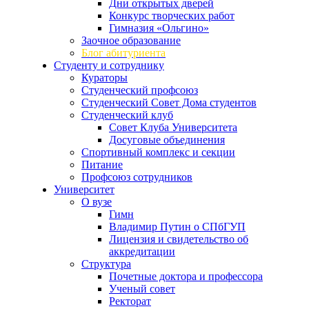
Дни открытых дверей
Конкурс творческих работ
Гимназия «Ольгино»
Заочное образование
Блог абитуриента
Студенту и сотруднику
Кураторы
Студенческий профсоюз
Студенческий Совет Дома студентов
Студенческий клуб
Совет Клуба Университета
Досуговые объединения
Спортивный комплекс и секции
Питание
Профсоюз сотрудников
Университет
О вузе
Гимн
Владимир Путин о СПбГУП
Лицензия и свидетельство об
аккредитации
Структура
Почетные доктора и профессора
Ученый совет
Ректорат