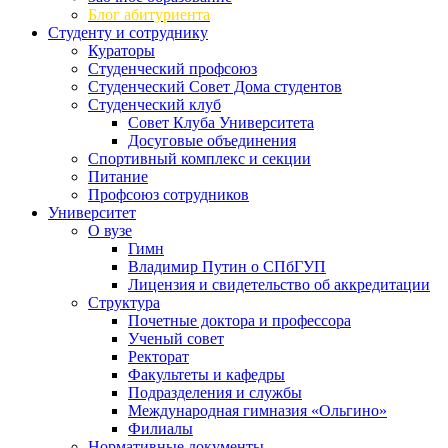
Блог абитуриента
Студенту и сотруднику
Кураторы
Студенческий профсоюз
Студенческий Совет Дома студентов
Студенческий клуб
Совет Клуба Университета
Досуговые объединения
Спортивный комплекс и секции
Питание
Профсоюз сотрудников
Университет
О вузе
Гимн
Владимир Путин о СПбГУП
Лицензия и свидетельство об аккредитации
Структура
Почетные доктора и профессора
Ученый совет
Ректорат
Факультеты и кафедры
Подразделения и службы
Международная гимназия «Ольгино»
Филиалы
Нормативные документы