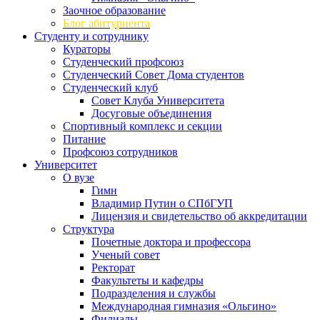
Заочное образование
Блог абитуриента
Студенту и сотруднику
Кураторы
Студенческий профсоюз
Студенческий Совет Дома студентов
Студенческий клуб
Совет Клуба Университета
Досуговые объединения
Спортивный комплекс и секции
Питание
Профсоюз сотрудников
Университет
О вузе
Гимн
Владимир Путин о СПбГУП
Лицензия и свидетельство об аккредитации
Структура
Почетные доктора и профессора
Ученый совет
Ректорат
Факультеты и кафедры
Подразделения и службы
Международная гимназия «Ольгино»
Филиалы