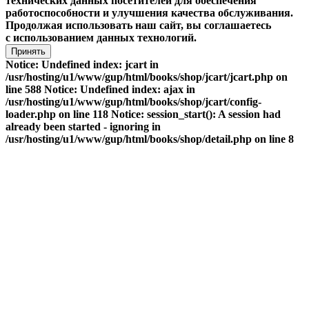
технических данных посетителей для обеспечения
работоспособности и улучшения качества обслуживания.
Продолжая использовать наш сайт, вы соглашаетесь
с использованием данных технологий.
Принять
Notice: Undefined index: jcart in
/usr/hosting/u1/www/gup/html/books/shop/jcart/jcart.php on
line 588 Notice: Undefined index: ajax in
/usr/hosting/u1/www/gup/html/books/shop/jcart/config-
loader.php on line 118 Notice: session_start(): A session had
already been started - ignoring in
/usr/hosting/u1/www/gup/html/books/shop/detail.php on line 8