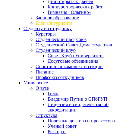
Дни открытых дверей
Конкурс творческих работ
Гимназия «Ольгино»
Заочное образование
Блог абитуриента
Студенту и сотруднику
Кураторы
Студенческий профсоюз
Студенческий Совет Дома студентов
Студенческий клуб
Совет Клуба Университета
Досуговые объединения
Спортивный комплекс и секции
Питание
Профсоюз сотрудников
Университет
О вузе
Гимн
Владимир Путин о СПбГУП
Лицензия и свидетельство об
аккредитации
Структура
Почетные доктора и профессора
Ученый совет
Ректорат