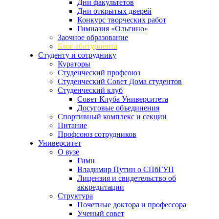
Дни факультетов
Дни открытых дверей
Конкурс творческих работ
Гимназия «Ольгино»
Заочное образование
Блог абитуриента
Студенту и сотруднику
Кураторы
Студенческий профсоюз
Студенческий Совет Дома студентов
Студенческий клуб
Совет Клуба Университета
Досуговые объединения
Спортивный комплекс и секции
Питание
Профсоюз сотрудников
Университет
О вузе
Гимн
Владимир Путин о СПбГУП
Лицензия и свидетельство об
аккредитации
Структура
Почетные доктора и профессора
Ученый совет