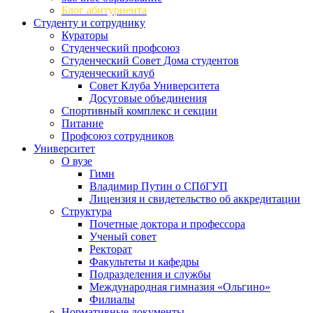
Блог абитуриента
Студенту и сотруднику
Кураторы
Студенческий профсоюз
Студенческий Совет Дома студентов
Студенческий клуб
Совет Клуба Университета
Досуговые объединения
Спортивный комплекс и секции
Питание
Профсоюз сотрудников
Университет
О вузе
Гимн
Владимир Путин о СПбГУП
Лицензия и свидетельство об аккредитации
Структура
Почетные доктора и профессора
Ученый совет
Ректорат
Факультеты и кафедры
Подразделения и службы
Международная гимназия «Ольгино»
Филиалы
Нормативные документы