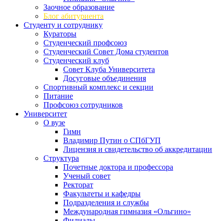
Заочное образование
Блог абитуриента
Студенту и сотруднику
Кураторы
Студенческий профсоюз
Студенческий Совет Дома студентов
Студенческий клуб
Совет Клуба Университета
Досуговые объединения
Спортивный комплекс и секции
Питание
Профсоюз сотрудников
Университет
О вузе
Гимн
Владимир Путин о СПбГУП
Лицензия и свидетельство об аккредитации
Структура
Почетные доктора и профессора
Ученый совет
Ректорат
Факультеты и кафедры
Подразделения и службы
Международная гимназия «Ольгино»
Филиалы