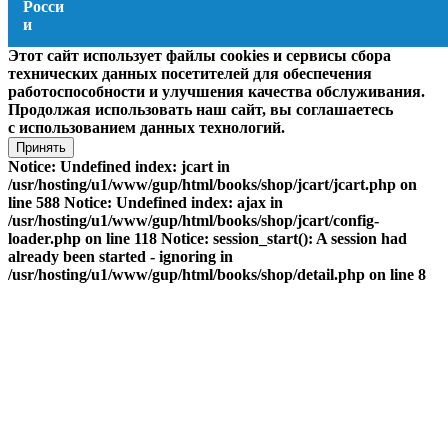
Этот сайт использует файлы cookies и сервисы сбора
технических данных посетителей для обеспечения
работоспособности и улучшения качества обслуживания.
Продолжая использовать наш сайт, вы соглашаетесь
с использованием данных технологий.
Принять
Notice: Undefined index: jcart in
/usr/hosting/u1/www/gup/html/books/shop/jcart/jcart.php on
line 588 Notice: Undefined index: ajax in
/usr/hosting/u1/www/gup/html/books/shop/jcart/config-
loader.php on line 118 Notice: session_start(): A session had
already been started - ignoring in
/usr/hosting/u1/www/gup/html/books/shop/detail.php on line 8