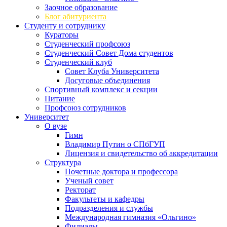
Заочное образование
Блог абитуриента
Студенту и сотруднику
Кураторы
Студенческий профсоюз
Студенческий Совет Дома студентов
Студенческий клуб
Совет Клуба Университета
Досуговые объединения
Спортивный комплекс и секции
Питание
Профсоюз сотрудников
Университет
О вузе
Гимн
Владимир Путин о СПбГУП
Лицензия и свидетельство об аккредитации
Структура
Почетные доктора и профессора
Ученый совет
Ректорат
Факультеты и кафедры
Подразделения и службы
Международная гимназия «Ольгино»
Филиалы