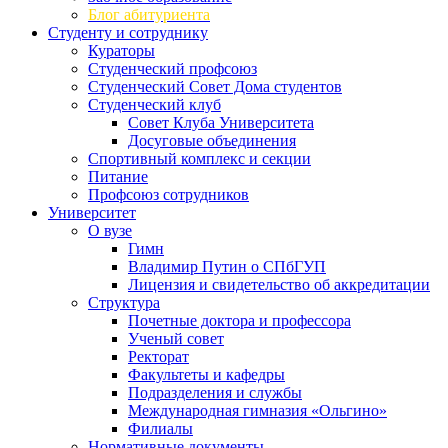
Блог абитуриента
Студенту и сотруднику
Кураторы
Студенческий профсоюз
Студенческий Совет Дома студентов
Студенческий клуб
Совет Клуба Университета
Досуговые объединения
Спортивный комплекс и секции
Питание
Профсоюз сотрудников
Университет
О вузе
Гимн
Владимир Путин о СПбГУП
Лицензия и свидетельство об аккредитации
Структура
Почетные доктора и профессора
Ученый совет
Ректорат
Факультеты и кафедры
Подразделения и службы
Международная гимназия «Ольгино»
Филиалы
Нормативные документы