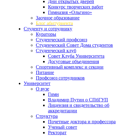
Дни открытых дверей
Конкурс творческих работ
Гимназия «Ольгино»
Заочное образование
Блог абитуриента
Студенту и сотруднику
Кураторы
Студенческий профсоюз
Студенческий Совет Дома студентов
Студенческий клуб
Совет Клуба Университета
Досуговые объединения
Спортивный комплекс и секции
Питание
Профсоюз сотрудников
Университет
О вузе
Гимн
Владимир Путин о СПбГУП
Лицензия и свидетельство об
аккредитации
Структура
Почетные доктора и профессора
Ученый совет
Ректорат