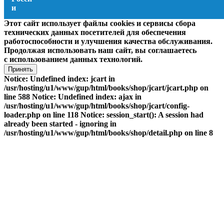
Этот сайт использует файлы cookies и сервисы сбора
технических данных посетителей для обеспечения
работоспособности и улучшения качества обслуживания.
Продолжая использовать наш сайт, вы соглашаетесь
с использованием данных технологий.
Принять
Notice: Undefined index: jcart in
/usr/hosting/u1/www/gup/html/books/shop/jcart/jcart.php on
line 588 Notice: Undefined index: ajax in
/usr/hosting/u1/www/gup/html/books/shop/jcart/config-
loader.php on line 118 Notice: session_start(): A session had
already been started - ignoring in
/usr/hosting/u1/www/gup/html/books/shop/detail.php on line 8