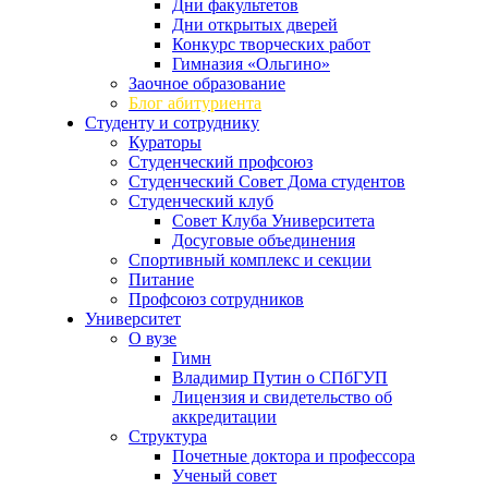
Дни факультетов
Дни открытых дверей
Конкурс творческих работ
Гимназия «Ольгино»
Заочное образование
Блог абитуриента
Студенту и сотруднику
Кураторы
Студенческий профсоюз
Студенческий Совет Дома студентов
Студенческий клуб
Совет Клуба Университета
Досуговые объединения
Спортивный комплекс и секции
Питание
Профсоюз сотрудников
Университет
О вузе
Гимн
Владимир Путин о СПбГУП
Лицензия и свидетельство об
аккредитации
Структура
Почетные доктора и профессора
Ученый совет