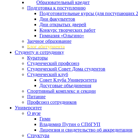
Образовательный кредит
Подготовка к поступлению
Подготовительные курсы (для поступающих 2
Дни факультетов
Дни открытых дверей
Конкурс творческих работ
Гимназия «Ольгино»
Заочное образование
Блог абитуриента
Студенту и сотруднику
Кураторы
Студенческий профсоюз
Студенческий Совет Дома студентов
Студенческий клуб
Совет Клуба Университета
Досуговые объединения
Спортивный комплекс и секции
Питание
Профсоюз сотрудников
Университет
О вузе
Гимн
Владимир Путин о СПбГУП
Лицензия и свидетельство об аккредитации
Структура