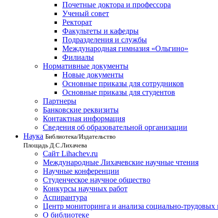
Почетные доктора и профессора
Ученый совет
Ректорат
Факультеты и кафедры
Подразделения и службы
Международная гимназия «Ольгино»
Филиалы
Нормативные документы
Новые документы
Основные приказы для сотрудников
Основные приказы для студентов
Партнеры
Банковские реквизиты
Контактная информация
Сведения об образовательной организации
Наука
Библиотека/Издательство
Площадь Д.С.Лихачева
Сайт Lihachev.ru
Международные Лихачевские научные чтения
Научные конференции
Студенческое научное общество
Конкурсы научных работ
Аспирантура
Центр мониторинга и анализа социально-трудовых
О библиотеке