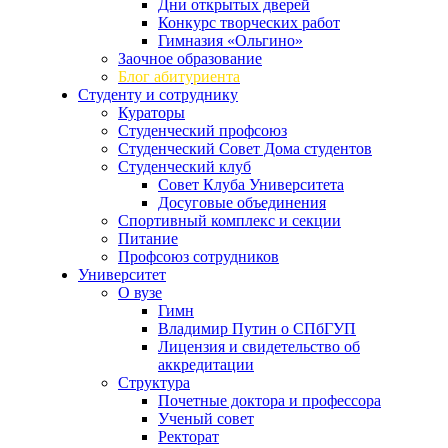
Дни открытых дверей
Конкурс творческих работ
Гимназия «Ольгино»
Заочное образование
Блог абитуриента
Студенту и сотруднику
Кураторы
Студенческий профсоюз
Студенческий Совет Дома студентов
Студенческий клуб
Совет Клуба Университета
Досуговые объединения
Спортивный комплекс и секции
Питание
Профсоюз сотрудников
Университет
О вузе
Гимн
Владимир Путин о СПбГУП
Лицензия и свидетельство об
аккредитации
Структура
Почетные доктора и профессора
Ученый совет
Ректорат