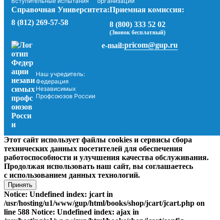
Вступительные испытания
организации
Справочная Университета:
Приемная комиссия:
8 (812) 269-57-58
8 (800) 333 52 02
(Звонок бесплатный)
pricom@gup.ru
e-mail:
Наш учредитель:
Федерация
Независимых
Профсоюзов России
Этот сайт использует файлы cookies и сервисы сбора
технических данных посетителей для обеспечения
работоспособности и улучшения качества обслуживания.
Продолжая использовать наш сайт, вы соглашаетесь
с использованием данных технологий.
Принять
Notice: Undefined index: jcart in
/usr/hosting/u1/www/gup/html/books/shop/jcart/jcart.php on
line 588 Notice: Undefined index: ajax in