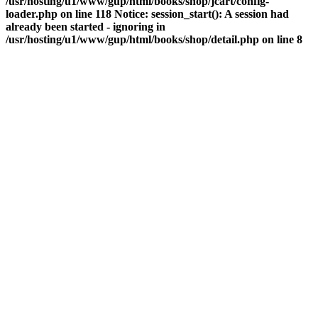
/usr/hosting/u1/www/gup/html/books/shop/jcart/config-
loader.php on line 118 Notice: session_start(): A session had
already been started - ignoring in
/usr/hosting/u1/www/gup/html/books/shop/detail.php on line 8