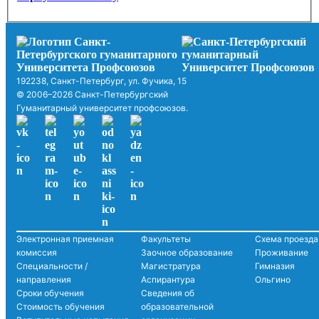
192238, Санкт-Петербург, ул. Фучика, 15
© 2006–2026 Санкт-Петербургский
Гуманитарный университет профсоюзов.
Электронная приемная
Факультеты
Схема проезда
комиссия
Заочное образование
Проживание
Специальности /
Магистратура
Гимназия
направления
Аспирантура
Ольгино
Сроки обучения
Сведения об
Стоимость обучения
образовательной