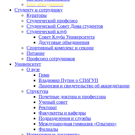
Блог абитуриента
Студенту и сотруднику
Кураторы
Студенческий профсоюз
Студенческий Совет Дома студентов
Студенческий клуб
Совет Клуба Университета
Досуговые объединения
Спортивный комплекс и секции
Питание
Профсоюз сотрудников
Университет
О вузе
Гимн
Владимир Путин о СПбГУП
Лицензия и свидетельство об аккредитации
Структура
Почетные доктора и профессора
Ученый совет
Ректорат
Факультеты и кафедры
Подразделения и службы
Международная гимназия «Ольгино»
Филиалы
Нормативные документы