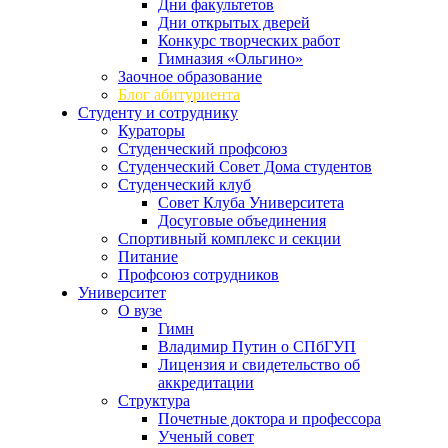
Дни факультетов
Дни открытых дверей
Конкурс творческих работ
Гимназия «Ольгино»
Заочное образование
Блог абитуриента
Студенту и сотруднику
Кураторы
Студенческий профсоюз
Студенческий Совет Дома студентов
Студенческий клуб
Совет Клуба Университета
Досуговые объединения
Спортивный комплекс и секции
Питание
Профсоюз сотрудников
Университет
О вузе
Гимн
Владимир Путин о СПбГУП
Лицензия и свидетельство об
аккредитации
Структура
Почетные доктора и профессора
Ученый совет