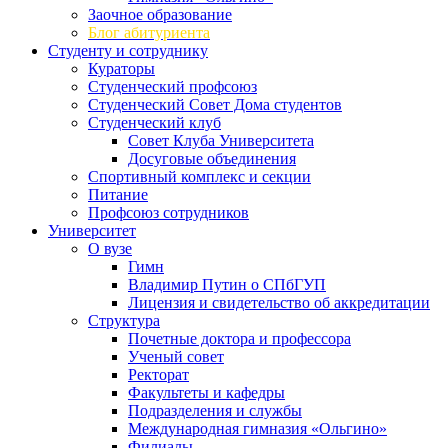
Заочное образование
Блог абитуриента
Студенту и сотруднику
Кураторы
Студенческий профсоюз
Студенческий Совет Дома студентов
Студенческий клуб
Совет Клуба Университета
Досуговые объединения
Спортивный комплекс и секции
Питание
Профсоюз сотрудников
Университет
О вузе
Гимн
Владимир Путин о СПбГУП
Лицензия и свидетельство об аккредитации
Структура
Почетные доктора и профессора
Ученый совет
Ректорат
Факультеты и кафедры
Подразделения и службы
Международная гимназия «Ольгино»
Филиалы