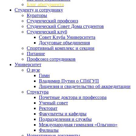
Блог абитуриента
Студенту и сотруднику
Кураторы
Студенческий профсоюз
Студенческий Совет Дома студентов
Студенческий клуб
Совет Клуба Университета
Досуговые объединения
Спортивный комплекс и секции
Питание
Профсоюз сотрудников
Университет
О вузе
Гимн
Владимир Путин о СПбГУП
Лицензия и свидетельство об аккредитации
Структура
Почетные доктора и профессора
Ученый совет
Ректорат
Факультеты и кафедры
Подразделения и службы
Международная гимназия «Ольгино»
Филиалы
Нормативные документы