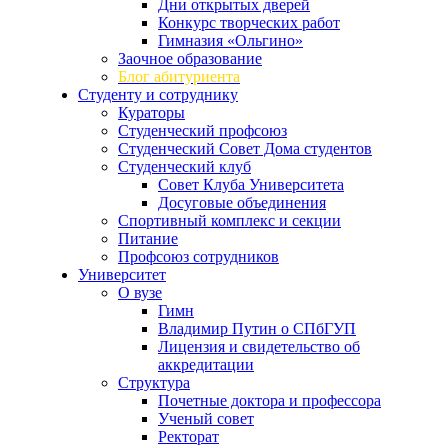
Дни открытых дверей
Конкурс творческих работ
Гимназия «Ольгино»
Заочное образование
Блог абитуриента
Студенту и сотруднику
Кураторы
Студенческий профсоюз
Студенческий Совет Дома студентов
Студенческий клуб
Совет Клуба Университета
Досуговые объединения
Спортивный комплекс и секции
Питание
Профсоюз сотрудников
Университет
О вузе
Гимн
Владимир Путин о СПбГУП
Лицензия и свидетельство об
аккредитации
Структура
Почетные доктора и профессора
Ученый совет
Ректорат