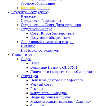
Заочное образование
Блог абитуриента
Студенту и сотруднику
Кураторы
Студенческий профсоюз
Студенческий Совет Дома студентов
Студенческий клуб
Совет Клуба Университета
Досуговые объединения
Спортивный комплекс и секции
Питание
Профсоюз сотрудников
Университет
О вузе
Гимн
Владимир Путин о СПбГУП
Лицензия и свидетельство об аккредитации
Структура
Почетные доктора и профессора
Ученый совет
Ректорат
Факультеты и кафедры
Подразделения и службы
Международная гимназия «Ольгино»
Филиалы