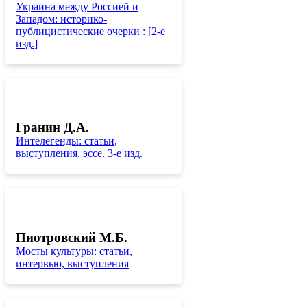
Украина между Россией и
Западом: историко-
публицистические очерки : [2-е
изд.]
Гранин Д.А.
Интелегенды: статьи,
выступления, эссе. 3-е изд.
Пиотровский М.Б.
Мосты культуры: статьи,
интервью, выступления