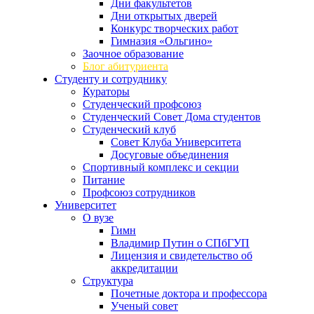
Дни факультетов
Дни открытых дверей
Конкурс творческих работ
Гимназия «Ольгино»
Заочное образование
Блог абитуриента
Студенту и сотруднику
Кураторы
Студенческий профсоюз
Студенческий Совет Дома студентов
Студенческий клуб
Совет Клуба Университета
Досуговые объединения
Спортивный комплекс и секции
Питание
Профсоюз сотрудников
Университет
О вузе
Гимн
Владимир Путин о СПбГУП
Лицензия и свидетельство об
аккредитации
Структура
Почетные доктора и профессора
Ученый совет