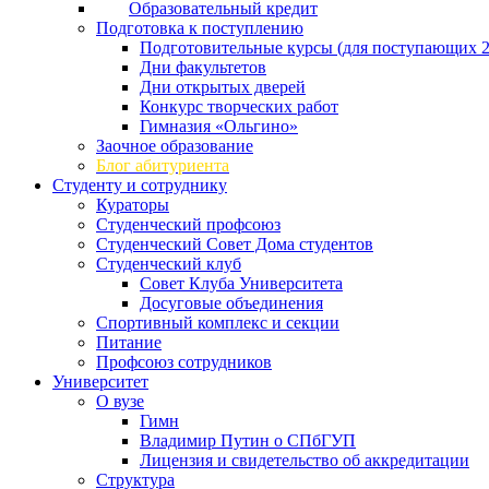
Образовательный кредит
Подготовка к поступлению
Подготовительные курсы (для поступающих 2
Дни факультетов
Дни открытых дверей
Конкурс творческих работ
Гимназия «Ольгино»
Заочное образование
Блог абитуриента
Студенту и сотруднику
Кураторы
Студенческий профсоюз
Студенческий Совет Дома студентов
Студенческий клуб
Совет Клуба Университета
Досуговые объединения
Спортивный комплекс и секции
Питание
Профсоюз сотрудников
Университет
О вузе
Гимн
Владимир Путин о СПбГУП
Лицензия и свидетельство об аккредитации
Структура