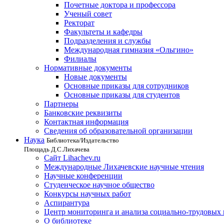
Почетные доктора и профессора
Ученый совет
Ректорат
Факультеты и кафедры
Подразделения и службы
Международная гимназия «Ольгино»
Филиалы
Нормативные документы
Новые документы
Основные приказы для сотрудников
Основные приказы для студентов
Партнеры
Банковские реквизиты
Контактная информация
Сведения об образовательной организации
Наука
Библиотека/Издательство
Площадь Д.С.Лихачева
Сайт Lihachev.ru
Международные Лихачевские научные чтения
Научные конференции
Студенческое научное общество
Конкурсы научных работ
Аспирантура
Центр мониторинга и анализа социально-трудовых
О библиотеке