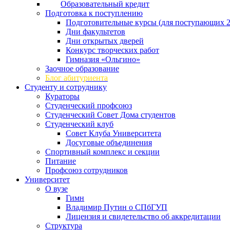
Образовательный кредит
Подготовка к поступлению
Подготовительные курсы (для поступающих 2
Дни факультетов
Дни открытых дверей
Конкурс творческих работ
Гимназия «Ольгино»
Заочное образование
Блог абитуриента
Студенту и сотруднику
Кураторы
Студенческий профсоюз
Студенческий Совет Дома студентов
Студенческий клуб
Совет Клуба Университета
Досуговые объединения
Спортивный комплекс и секции
Питание
Профсоюз сотрудников
Университет
О вузе
Гимн
Владимир Путин о СПбГУП
Лицензия и свидетельство об аккредитации
Структура