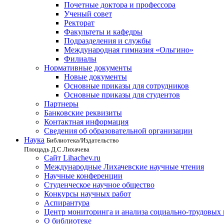
Почетные доктора и профессора
Ученый совет
Ректорат
Факультеты и кафедры
Подразделения и службы
Международная гимназия «Ольгино»
Филиалы
Нормативные документы
Новые документы
Основные приказы для сотрудников
Основные приказы для студентов
Партнеры
Банковские реквизиты
Контактная информация
Сведения об образовательной организации
Наука
Библиотека/Издательство
Площадь Д.С.Лихачева
Сайт Lihachev.ru
Международные Лихачевские научные чтения
Научные конференции
Студенческое научное общество
Конкурсы научных работ
Аспирантура
Центр мониторинга и анализа социально-трудовых
О библиотеке