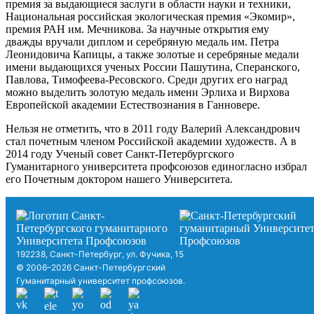
премия за выдающиеся заслуги в области науки и техники,
Национальная российская экологическая премия «Экомир»,
премия РАН им. Мечникова. За научные открытия ему
дважды вручали диплом и серебряную медаль им. Петра
Леонидовича Капицы, а также золотые и серебряные медали
имени выдающихся ученых России Пашутина, Сперанского,
Павлова, Тимофеева-Ресовского. Среди других его наград
можно выделить золотую медаль имени Эрлиха и Вирхова
Европейской академии Естествознания в Ганновере.
Нельзя не отметить, что в 2011 году Валерий Александрович
стал почетным членом Российской академии художеств. А в
2014 году Ученый совет Санкт-Петербургского
Гуманитарного университета профсоюзов единогласно избрал
его Почетным доктором нашего Университета.
192238, Санкт-Петербург, ул. Фучика, 15
© 2006–2026 Санкт-Петербургский
Гуманитарный университет профсоюзов.