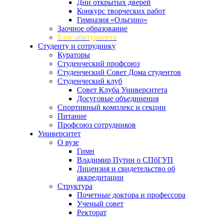
Дни открытых дверей
Конкурс творческих работ
Гимназия «Ольгино»
Заочное образование
Блог абитуриента
Студенту и сотруднику
Кураторы
Студенческий профсоюз
Студенческий Совет Дома студентов
Студенческий клуб
Совет Клуба Университета
Досуговые объединения
Спортивный комплекс и секции
Питание
Профсоюз сотрудников
Университет
О вузе
Гимн
Владимир Путин о СПбГУП
Лицензия и свидетельство об
аккредитации
Структура
Почетные доктора и профессора
Ученый совет
Ректорат