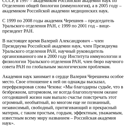
СССР, в 1997 – академиком Российской академии наук по
Отделению общей биологии (иммунология), а в 2005 году –
академиком Российской академии медицинских наук.
С 1999 по 2008 годы академик Черешнев – председатель
Уральского отделения РАН, с 1999 по 2001 год – вице-
президент РАН.
В настоящее время Валерий Александрович – член
Президиума Российской академии наук, член Президиума
Уральского отделения РАН, научный руководитель
организованного им в 2000 году Института иммунологии и
физиологии Уральского отделения РАН, член бюро научного
совета РАН по глобальным экологическим проблемам.
Академия наук занимает в сердце Валерия Черешнева особое
место. Свое отношение к ней он однажды высказал,
перефразировав слова Чехова: «Мы благодарны судьбе, что в
безбрежном, штормовом, не всегда благополучном океане
сегодняшней жизни нам выпало счастье повстречать этот
огромный, необъятный, во многом еще не познанный,
независимый, свободный, притягивающий и прекрасный
материк, с таким простым, гордым, эффектным, уважаемым,
известным всему миру названием – Российская академия
наук».