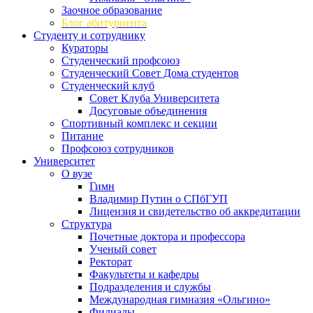
Заочное образование
Блог абитуриента
Студенту и сотруднику
Кураторы
Студенческий профсоюз
Студенческий Совет Дома студентов
Студенческий клуб
Совет Клуба Университета
Досуговые объединения
Спортивный комплекс и секции
Питание
Профсоюз сотрудников
Университет
О вузе
Гимн
Владимир Путин о СПбГУП
Лицензия и свидетельство об аккредитации
Структура
Почетные доктора и профессора
Ученый совет
Ректорат
Факультеты и кафедры
Подразделения и службы
Международная гимназия «Ольгино»
Филиалы