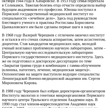
октября 1944 года в Хабаровске. В 1953 году семья переехала
в Соликамск. Тяжелая болезнь отца отчасти определила выбор
будущим академиком его профессии. Юноша поступил в
Пермский государственный медицинский институт по
специальности «лечебное дело». Здесь под руководством
блестящего ученого и практика Ростислава Борисовича
Цынкаловского им были сделаны первые шаги в науке.
В 1968 году Валерий Черешнев с отличием окончил институт
и остался в его стенах сначала аспирантом, затем ассистентом,
доцентом. Став кандидатом медицинских наук, молодой
ученый возглавил проблемную научную лабораторию, затем –
Центральную научно-исследовательскую лабораторию
Пермского государственного медицинского института. Здесь
же он подготовил и докторскую диссертацию по теме
«Закрытая травма груди в комбинации с гамма-облучением
(клиника, патогенез, лечение, медицинская защита)».
Оппонентами на защите выступили ведущие специалисты
Ленинградской Военно-медицинской академии им. Сергея
Мироновича Кирова.
В 1988 году Черешнев был избран директором-организатором
Института экологии и генетики микроорганизмов Пермского
научного центра Уральского отделения Академии наук. В
1990 году стал членом-корреспондентом Академии наук