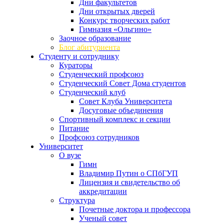
Дни факультетов
Дни открытых дверей
Конкурс творческих работ
Гимназия «Ольгино»
Заочное образование
Блог абитуриента
Студенту и сотруднику
Кураторы
Студенческий профсоюз
Студенческий Совет Дома студентов
Студенческий клуб
Совет Клуба Университета
Досуговые объединения
Спортивный комплекс и секции
Питание
Профсоюз сотрудников
Университет
О вузе
Гимн
Владимир Путин о СПбГУП
Лицензия и свидетельство об
аккредитации
Структура
Почетные доктора и профессора
Ученый совет