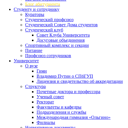
Блог абитуриента
Студенту и сотруднику
Кураторы
Студенческий профсоюз
Студенческий Совет Дома студентов
Студенческий клуб
Совет Клуба Университета
Досуговые объединения
Спортивный комплекс и секции
Питание
Профсоюз сотрудников
Университет
О вузе
Гимн
Владимир Путин о СПбГУП
Лицензия и свидетельство об аккредитации
Структура
Почетные доктора и профессора
Ученый совет
Ректорат
Факультеты и кафедры
Подразделения и службы
Международная гимназия «Ольгино»
Филиалы
Нормативные документы