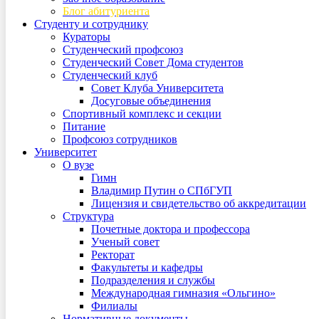
Блог абитуриента
Студенту и сотруднику
Кураторы
Студенческий профсоюз
Студенческий Совет Дома студентов
Студенческий клуб
Совет Клуба Университета
Досуговые объединения
Спортивный комплекс и секции
Питание
Профсоюз сотрудников
Университет
О вузе
Гимн
Владимир Путин о СПбГУП
Лицензия и свидетельство об аккредитации
Структура
Почетные доктора и профессора
Ученый совет
Ректорат
Факультеты и кафедры
Подразделения и службы
Международная гимназия «Ольгино»
Филиалы
Нормативные документы