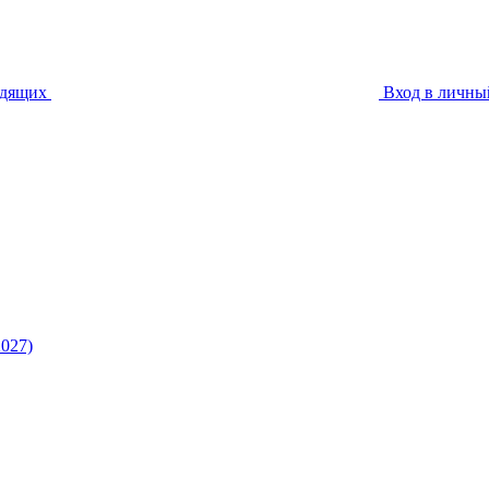
идящих
Вход в личны
027)