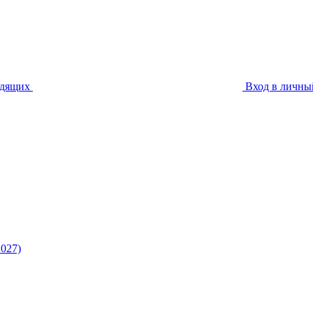
идящих
Вход в личны
027)