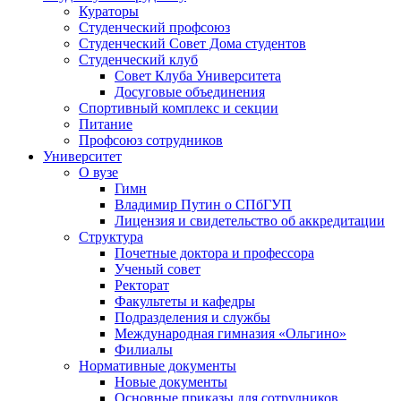
Кураторы
Студенческий профсоюз
Студенческий Совет Дома студентов
Студенческий клуб
Совет Клуба Университета
Досуговые объединения
Спортивный комплекс и секции
Питание
Профсоюз сотрудников
Университет
О вузе
Гимн
Владимир Путин о СПбГУП
Лицензия и свидетельство об аккредитации
Структура
Почетные доктора и профессора
Ученый совет
Ректорат
Факультеты и кафедры
Подразделения и службы
Международная гимназия «Ольгино»
Филиалы
Нормативные документы
Новые документы
Основные приказы для сотрудников