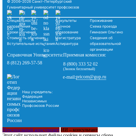
© 2006–2026 Санкт-Петербургский
Гуманитарный университет профсоюзов
Специальности /
Факультеты
Проживание
направления
Заочное
Схема проезда
Сроки обучения
образование
Гимназия Ольгино
Стоимость обучения
Магистратура
Сведения об
Вступительные испытания
Аспирантура
образовательной
организации
Справочная Университета:
Приемная комиссия:
8 (812) 269-57-58
8 (800) 333 52 02
(Звонок бесплатный)
pricom@gup.ru
e-mail:
Наш учредитель:
Федерация
Независимых
Профсоюзов России
Персональный консультант
ИИ – консультант
Этот сайт использует файлы cookies и сервисы сбора