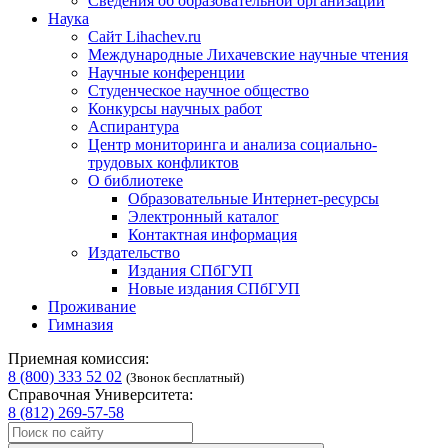
Сведения об образовательной организации
Наука
Сайт Lihachev.ru
Международные Лихачевские научные чтения
Научные конференции
Студенческое научное общество
Конкурсы научных работ
Аспирантура
Центр мониторинга и анализа социально-
трудовых конфликтов
О библиотеке
Образовательные Интернет-ресурсы
Электронный каталог
Контактная информация
Издательство
Издания СПбГУП
Новые издания СПбГУП
Проживание
Гимназия
Приемная комиссия:
8 (800) 333 52 02
(Звонок бесплатный)
Справочная Университета:
8 (812) 269-57-58