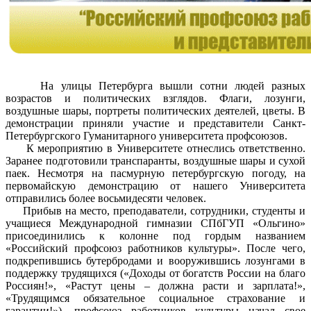
На улицы Петербурга вышли сотни людей разных
возрастов и политических взглядов. Флаги, лозунги,
воздушные шары, портреты политических деятелей, цветы. В
демонстрации приняли участие и представители Санкт-
Петербургского Гуманитарного университета профсоюзов.
К мероприятию в Университете отнеслись ответственно.
Заранее подготовили транспаранты, воздушные шары и сухой
паек. Несмотря на пасмурную петербургскую погоду, на
первомайскую демонстрацию от нашего Университета
отправились более восьмидесяти человек.
Прибыв на место, преподаватели, сотрудники, студенты и
учащиеся Международной гимназии СПбГУП «Ольгино»
присоединились к колонне под гордым названием
«Российский профсоюз работников культуры». После чего,
подкрепившись бутербродами и вооружившись лозунгами в
поддержку трудящихся («Доходы от богатств России на благо
Россиян!», «Растут цены – должна расти и зарплата!»,
«Трудящимся обязательное социальное страхование и
гарантии!»), профсоюз работников культуры начал свое