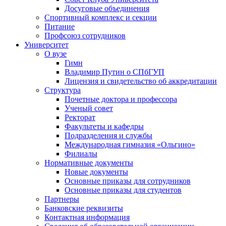
Досуговые объединения
Спортивный комплекс и секции
Питание
Профсоюз сотрудников
Университет
О вузе
Гимн
Владимир Путин о СПбГУП
Лицензия и свидетельство об аккредитации
Структура
Почетные доктора и профессора
Ученый совет
Ректорат
Факультеты и кафедры
Подразделения и службы
Международная гимназия «Ольгино»
Филиалы
Нормативные документы
Новые документы
Основные приказы для сотрудников
Основные приказы для студентов
Партнеры
Банковские реквизиты
Контактная информация