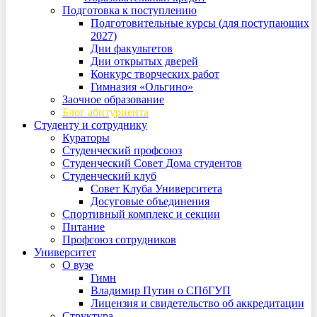
Подготовка к поступлению
Подготовительные курсы (для поступающих
2027)
Дни факультетов
Дни открытых дверей
Конкурс творческих работ
Гимназия «Ольгино»
Заочное образование
Блог абитуриента
Студенту и сотруднику
Кураторы
Студенческий профсоюз
Студенческий Совет Дома студентов
Студенческий клуб
Совет Клуба Университета
Досуговые объединения
Спортивный комплекс и секции
Питание
Профсоюз сотрудников
Университет
О вузе
Гимн
Владимир Путин о СПбГУП
Лицензия и свидетельство об аккредитации
Структура