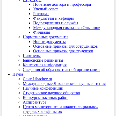
Почетные доктора и профессора
Ученый совет
Ректорат
Факультеты и кафедры
Подразделения и службы
Международная гимназия «Ольгино»
Филиалы
Нормативные документы
Новые документы
Основные приказы для сотрудников
Основные приказы для студентов
Партнеры
Банковские реквизиты
Контактная информация
Сведения об образовательной организации
Наука
Сайт Lihachev.ru
Международные Лихачевские научные чтения
Научные конференции
Студенческое научное общество
Конкурсы научных работ
Аспирантура
Центр мониторинга и анализа социально-
трудовых конфликтов