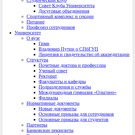
Студенческий клуб
Совет Клуба Университета
Досуговые объединения
Спортивный комплекс и секции
Питание
Профсоюз сотрудников
Университет
О вузе
Гимн
Владимир Путин о СПбГУП
Лицензия и свидетельство об аккредитации
Структура
Почетные доктора и профессора
Ученый совет
Ректорат
Факультеты и кафедры
Подразделения и службы
Международная гимназия «Ольгино»
Филиалы
Нормативные документы
Новые документы
Основные приказы для сотрудников
Основные приказы для студентов
Партнеры
Банковские реквизиты